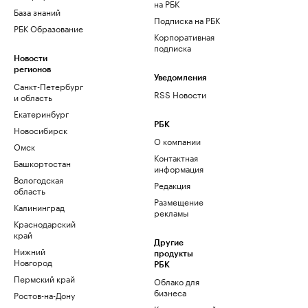
на РБК
База знаний
Подписка на РБК
РБК Образование
Корпоративная
подписка
Новости
регионов
Уведомления
Санкт-Петербург
RSS Новости
и область
Екатеринбург
РБК
Новосибирск
О компании
Омск
Контактная
Башкортостан
информация
Вологодская
Редакция
область
Размещение
Калининград
рекламы
Краснодарский
край
Другие
Нижний
продукты
Новгород
РБК
Пермский край
Облако для
бизнеса
Ростов-на-Дону