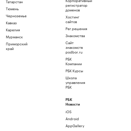
Корпоративный
Татарстан
регистратор
Тюмень
доменов
Черноземье
Хостинг
сайтов
Кавказ
Рег.решения
Карелия
Знакомства
Мурманск
Сайт
Приморский
знакомств
край
podbor.ru
РБК
Компании
РБК Курсы
Школа
управления
РБК
РБК
Новости
iOS
Android
AppGallery