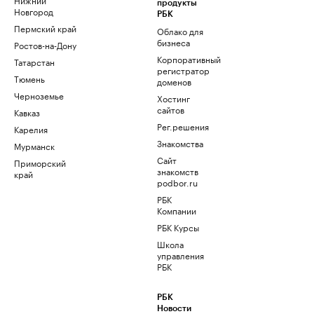
продукты
Новгород
РБК
Пермский край
Облако для
бизнеса
Ростов-на-Дону
Корпоративный
Татарстан
регистратор
Тюмень
доменов
Черноземье
Хостинг
сайтов
Кавказ
Рег.решения
Карелия
Знакомства
Мурманск
Сайт
Приморский
знакомств
край
podbor.ru
РБК
Компании
РБК Курсы
Школа
управления
РБК
РБК
Новости