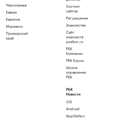
Черноземье
Хостинг
сайтов
Кавказ
Рег.решения
Карелия
Знакомства
Мурманск
Сайт
Приморский
знакомств
край
podbor.ru
РБК
Компании
РБК Курсы
Школа
управления
РБК
РБК
Новости
iOS
Android
AppGallery