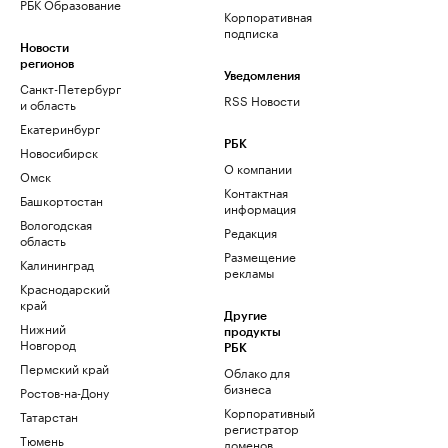
РБК Образование
Корпоративная
подписка
Новости
регионов
Уведомления
Санкт-Петербург
RSS Новости
и область
Екатеринбург
РБК
Новосибирск
О компании
Омск
Контактная
Башкортостан
информация
Вологодская
Редакция
область
Размещение
Калининград
рекламы
Краснодарский
край
Другие
Нижний
продукты
Новгород
РБК
Пермский край
Облако для
бизнеса
Ростов-на-Дону
Корпоративный
Татарстан
регистратор
Тюмень
доменов