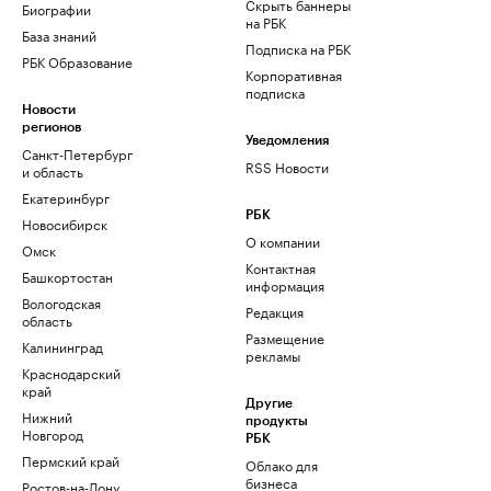
Скрыть баннеры
Биографии
на РБК
База знаний
Подписка на РБК
РБК Образование
Корпоративная
подписка
Новости
регионов
Уведомления
Санкт-Петербург
RSS Новости
и область
Екатеринбург
РБК
Новосибирск
О компании
Омск
Контактная
Башкортостан
информация
Вологодская
Редакция
область
Размещение
Калининград
рекламы
Краснодарский
край
Другие
Нижний
продукты
Новгород
РБК
Пермский край
Облако для
бизнеса
Ростов-на-Дону