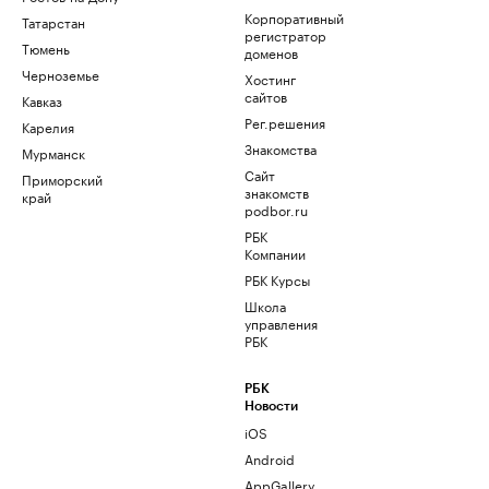
Корпоративный
Татарстан
регистратор
Тюмень
доменов
Черноземье
Хостинг
сайтов
Кавказ
Рег.решения
Карелия
Знакомства
Мурманск
Сайт
Приморский
знакомств
край
podbor.ru
РБК
Компании
РБК Курсы
Школа
управления
РБК
РБК
Новости
iOS
Android
AppGallery