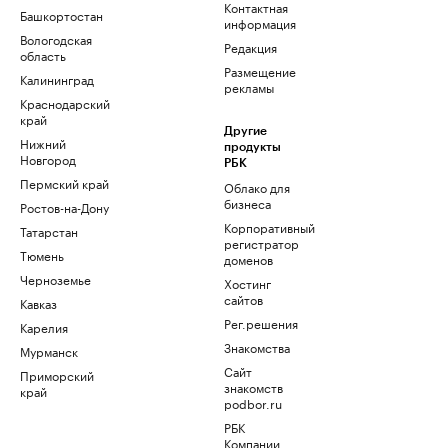
Контактная
Башкортостан
информация
Вологодская
Редакция
область
Размещение
Калининград
рекламы
Краснодарский
край
Другие
Нижний
продукты
Новгород
РБК
Пермский край
Облако для
бизнеса
Ростов-на-Дону
Корпоративный
Татарстан
регистратор
Тюмень
доменов
Черноземье
Хостинг
сайтов
Кавказ
Рег.решения
Карелия
Знакомства
Мурманск
Сайт
Приморский
знакомств
край
podbor.ru
РБК
Компании