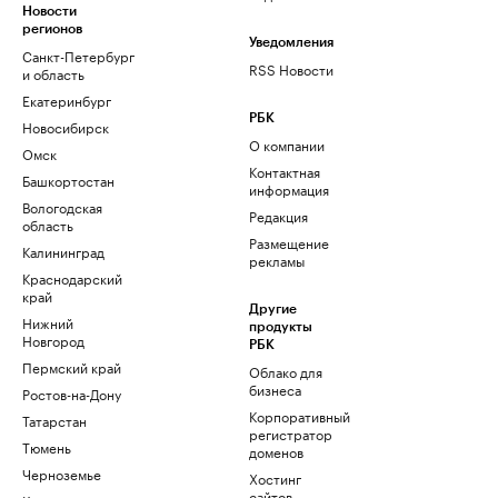
Новости
регионов
Уведомления
Санкт-Петербург
RSS Новости
и область
Екатеринбург
РБК
Новосибирск
О компании
Омск
Контактная
Башкортостан
информация
Вологодская
Редакция
область
Размещение
Калининград
рекламы
Краснодарский
край
Другие
Нижний
продукты
Новгород
РБК
Пермский край
Облако для
бизнеса
Ростов-на-Дону
Корпоративный
Татарстан
регистратор
Тюмень
доменов
Черноземье
Хостинг
сайтов