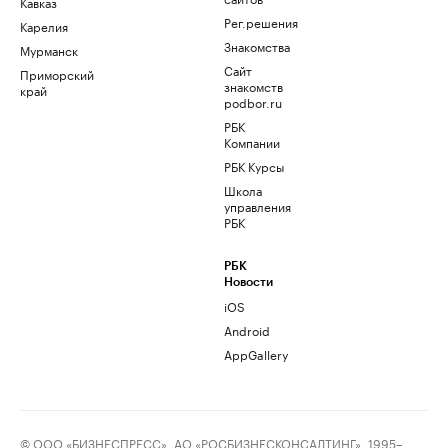
Кавказ
Рег.решения
Карелия
Знакомства
Мурманск
Сайт
Приморский
знакомств
край
podbor.ru
РБК
Компании
РБК Курсы
Школа
управления
РБК
РБК
Новости
iOS
Android
AppGallery
© ООО «БИЗНЕСПРЕСС», АО «РОСБИЗНЕСКОНСАЛТИНГ», 1995–