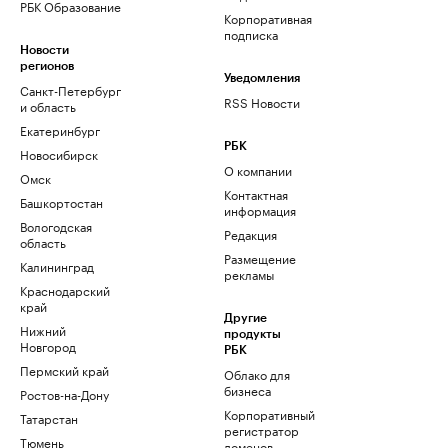
РБК Образование
Корпоративная
подписка
Новости
регионов
Уведомления
Санкт-Петербург
RSS Новости
и область
Екатеринбург
РБК
Новосибирск
О компании
Омск
Контактная
Башкортостан
информация
Вологодская
Редакция
область
Размещение
Калининград
рекламы
Краснодарский
край
Другие
Нижний
продукты
Новгород
РБК
Пермский край
Облако для
бизнеса
Ростов-на-Дону
Корпоративный
Татарстан
регистратор
Тюмень
доменов