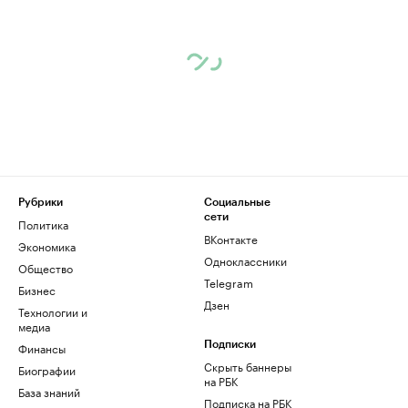
Рубрики
Социальные
сети
Политика
ВКонтакте
Экономика
Одноклассники
Общество
Telegram
Бизнес
Дзен
Технологии и
медиа
Финансы
Подписки
Скрыть баннеры
Биографии
на РБК
База знаний
Подписка на РБК