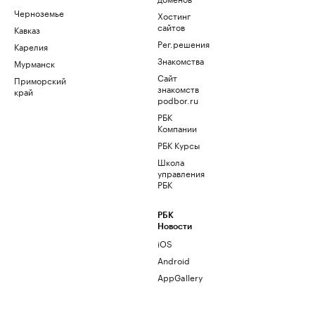
Черноземье
Хостинг
сайтов
Кавказ
Рег.решения
Карелия
Знакомства
Мурманск
Сайт
Приморский
знакомств
край
podbor.ru
РБК
Компании
РБК Курсы
Школа
управления
РБК
РБК
Новости
iOS
Android
AppGallery