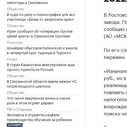
непогоды в Смоленске
Общество
В Ростовс
В суде по делу о порнографии для экс-
участницы «Дома-2» запросили арест
завода. П
Общество
сообщил 
Иран сообщил об «операции против
(АО «МСК
целей врага» в Ормузском проливе
Политика
Шнайдер обыграла Калинскую и вышла
По его сл
в четвертый круг турнира в Торонто
перемен.
Спорт
В горах Казахстана эвакуировали еще
одного туриста из России
«Изначаль
Общество
руб., но 
В Смоленской области ввели режим ЧС
реализаци
после мощного циклона
повлиять 
Общество
Что такое медленная жизнь и какую
налогопла
роль в этом играет дерево
возрожде
РБК и Старквуд
поиску н
Эксперты и студенты назвали
преимущества обучения за рубежом
РАДИО