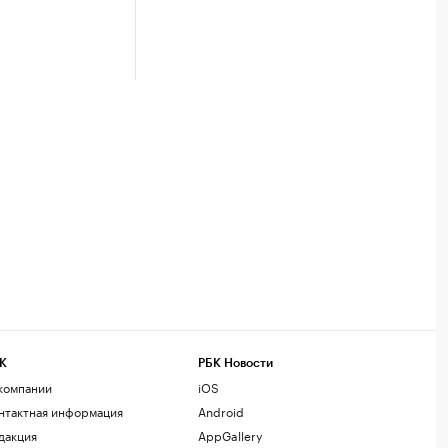
К
РБК Новости
компании
iOS
нтактная информация
Android
дакция
AppGallery