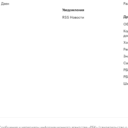
Дзен
Ра
Уведомления
RSS Новости
Др
Об
Ко
до
Хо
Ре
Зн
Са
РБ
РБ
Шк
ения и материалы информационного агентства «РБК» (свидетельство о 