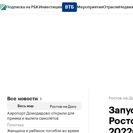
Подписка на РБК
Инвестиции
Мероприятия
Отрасли
Недви
РБК Курсы
РБК Life
Тренды
Визионеры
Национальные проекты
Горо
Спецпроекты СПб
Конференции СПб
Спецпроекты
Проверка конт
Ростов-на-Д
Все новости
Ростов-на-Дону
Весь мир
Запу
Аэропорт Домодедово открыли для
приема и вылета самолетов
Рост
Политика
Женщина и ребенок погибли во время
2022