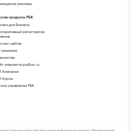
змещение рекламы
угие продукты РБК
лако для бизнеса
рпоративный регистратор
менов
стинг сайтов
г.решения
акомства
йт знакомств podbor.ru
К Компании
К Курсы
ола управления РБК
регистрации средства массовой информации выдано Федеральной