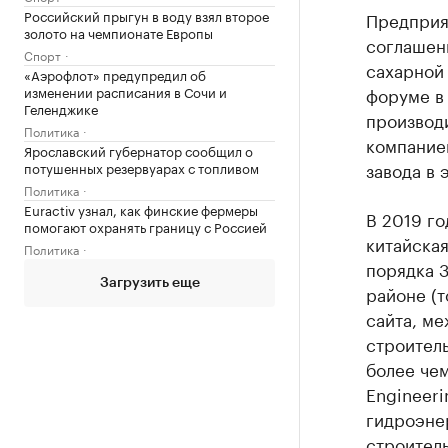
Российский прыгун в воду взял второе
Предприят
золото на чемпионате Европы
соглашен
Спорт
сахарной
«Аэрофлот» предупредил об
изменении расписания в Сочи и
форуме в
Геленджике
производ
Политика
компанией
Ярославский губернатор сообщил о
завода в 
потушенных резервуарах с топливом
Политика
Euractiv узнал, как финские фермеры
В 2019 г
помогают охранять границу с Россией
китайская
Политика
порядка 
Загрузить еще
районе (т
сайта, ме
строитель
более чем
Engineeri
гидроэнер
строитель