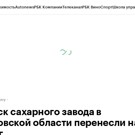
жимость
Autonews
РБК Компании
Телеканал
РБК Вино
Спорт
Школа упра
д
Стиль
Крипто
РБК Бизнес-среда
Дискуссионный клуб
Исследования
К
рагентов
Политика
Экономика
Бизнес
Технологии и медиа
Финансы
Рын
ону
ск сахарного завода в
овской области перенесли н
г.