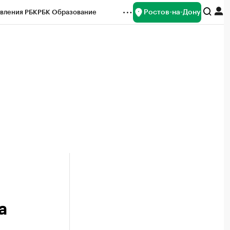
Ростов-на-Дону
вления РБК
РБК Образование
редитные рейтинги
Франшизы
Газета
ок наличной валюты
а