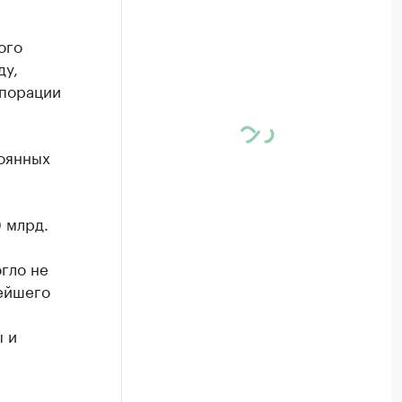
ого
ду,
порации
тоянных
 млрд.
огло не
нейшего
 и