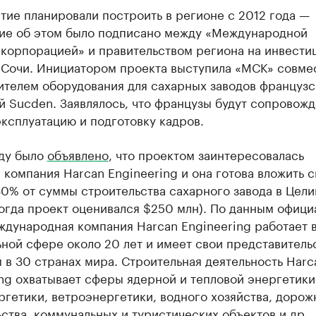
ие планировали построить в регионе с 2012 года —
ие об этом было подписано между «Международной
 корпорацией» и правительством региона на инвест
 Сочи. Инициатором проекта выступила «МСК» совме
ителем оборудования для сахарных заводов французс
 Sucden. Заявлялось, что французы будут сопровожд
эксплуатацию и подготовку кадров.
оду было
объявлено
, что проектом заинтересовалась
 компания Harcan Engineering и она готова вложить 
30% от суммы строительства сахарного завода в Цел
огда проект оценивался $250 млн). По данным офици
ждународная компания Harcan Engineering работает 
ной сфере около 20 лет и имеет свои представитель
 в 30 странах мира. Строительная деятельность Harc
ng охватывает сферы ядерной и тепловой энергетики
гетики, ветроэнергетики, водного хозяйства, дорож
ства, коммунальных и туристических объектов и др.