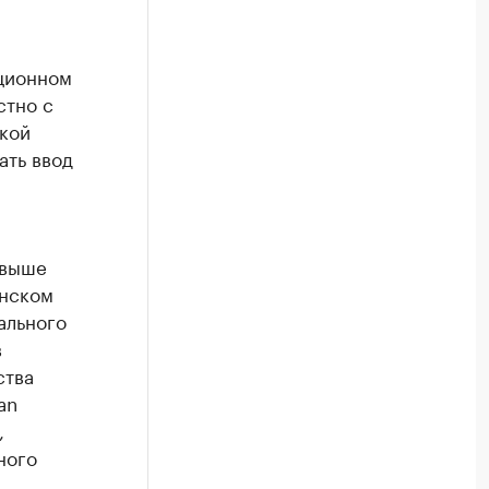
иционном
стно с
кой
ать ввод
свыше
инском
ального
в
ства
an
,
ного