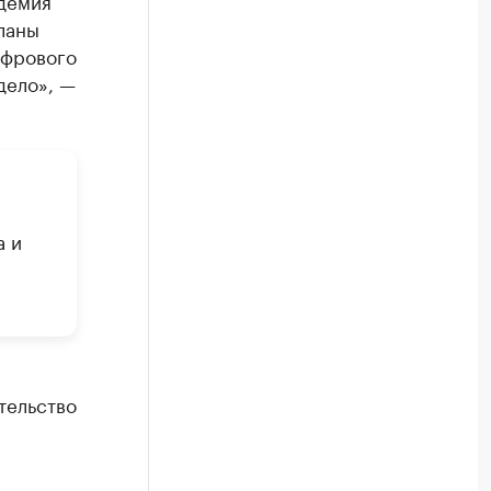
ндемия
ланы
ифрового
дело», —
а и
тельство