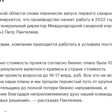
кой области снова перенесли запуск первого сахарн
лнируется, что производство начнет работу в 2022 го
генеральный директор Международной сахарной кор
») Петр Пантелеев.
овам, компании приходится работать в условиях пос
но стоимость проекта согласно бизнес плану была 10
в результате валютного кризиса в стране стоимость
и проекта возросла до 16-17 млрд. руб. Все это не м
на наши планы и мы прошли тернистый путь от круп
тельщика до полной потери бизнес-направления, и
ния благодаря непреломляемому духу нашей команды
овых решений», — рассказал Пантелеев.