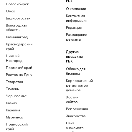
РБК
Новосибирск
О компании
Омск
Контактная
Башкортостан
информация
Вологодская
Редакция
область
Размещение
Калининград
рекламы
Краснодарский
край
Другие
Нижний
продукты
Новгород
РБК
Пермский край
Облако для
бизнеса
Ростов-на-Дону
Корпоративный
Татарстан
регистратор
Тюмень
доменов
Черноземье
Хостинг
сайтов
Кавказ
Рег.решения
Карелия
Знакомства
Мурманск
Сайт
Приморский
знакомств
край
podbor.ru