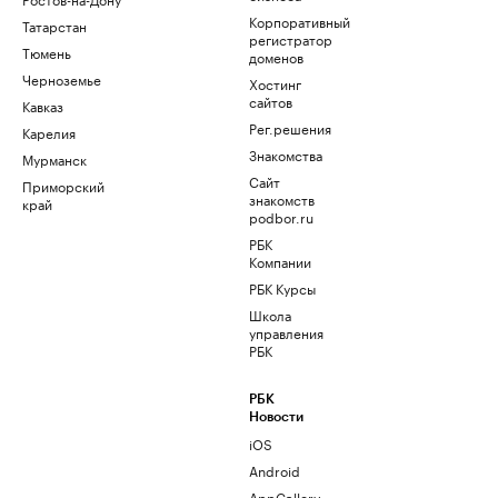
Корпоративный
Татарстан
регистратор
Тюмень
доменов
Черноземье
Хостинг
сайтов
Кавказ
Рег.решения
Карелия
Знакомства
Мурманск
Сайт
Приморский
знакомств
край
podbor.ru
РБК
Компании
РБК Курсы
Школа
управления
РБК
РБК
Новости
iOS
Android
AppGallery