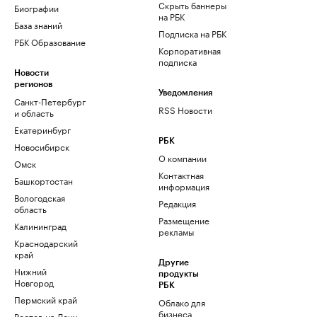
Скрыть баннеры
Биографии
на РБК
База знаний
Подписка на РБК
РБК Образование
Корпоративная
подписка
Новости
регионов
Уведомления
Санкт-Петербург
RSS Новости
и область
Екатеринбург
РБК
Новосибирск
О компании
Омск
Контактная
Башкортостан
информация
Вологодская
Редакция
область
Размещение
Калининград
рекламы
Краснодарский
край
Другие
Нижний
продукты
Новгород
РБК
Пермский край
Облако для
бизнеса
Ростов-на-Дону