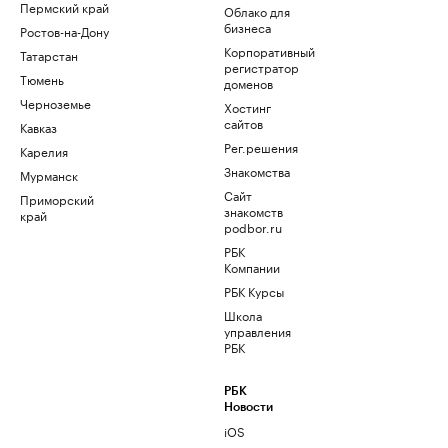
Пермский край
Облако для
бизнеса
Ростов-на-Дону
Корпоративный
Татарстан
регистратор
Тюмень
доменов
Черноземье
Хостинг
сайтов
Кавказ
Рег.решения
Карелия
Знакомства
Мурманск
Сайт
Приморский
знакомств
край
podbor.ru
РБК
Компании
РБК Курсы
Школа
управления
РБК
РБК
Новости
iOS