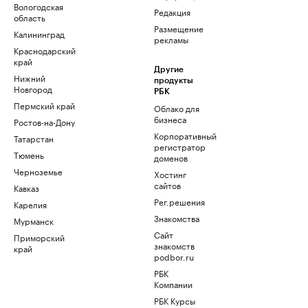
Вологодская
Редакция
область
Размещение
Калининград
рекламы
Краснодарский
край
Другие
Нижний
продукты
Новгород
РБК
Пермский край
Облако для
бизнеса
Ростов-на-Дону
Корпоративный
Татарстан
регистратор
Тюмень
доменов
Черноземье
Хостинг
сайтов
Кавказ
Рег.решения
Карелия
Знакомства
Мурманск
Сайт
Приморский
знакомств
край
podbor.ru
РБК
Компании
РБК Курсы