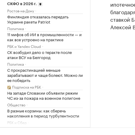
ипотечное
СКФО в 2026 г.
Ростов-на-Дону
благодаря
Финляндия отказалась передать
ставкой Б
Украине ракеты Patriot
Алексей В
Политика
11 мифов об ИИ в промышленности — и
как все устроено на практике
РБК и Yandex Cloud
СК возбудил дело о теракте после
атаки ВСУ на Белгород
Политика
С прокрастинацией меньше
зарабатывают и чаще болеют. Можно ли
ее победить
Подписка на РБК
На западе Словакии объявили режим
ЧС из-за пожара на военном полигоне
Общество
В разные корзины: как сберечь
накопления в период турбулентности
РБК и Сбер
В Белгороде повреждены около 30
многоэтажек после ночной атаки