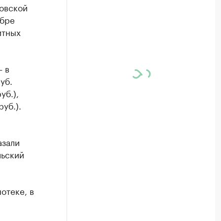
товской
ябре
итных
— в
уб.
уб.),
уб.).
азали
льский
отеке, в