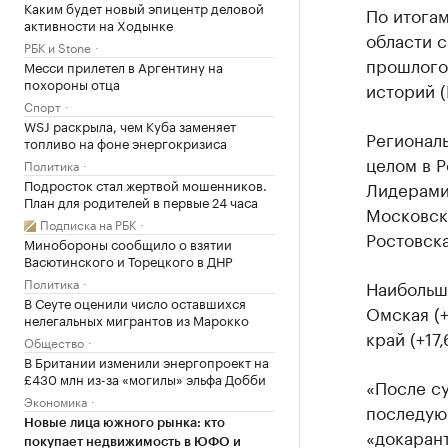
Каким будет новый эпицентр деловой
По итогам
активности на Ходынке
области с
РБК и Stone
прошлого
Месси прилетел в Аргентину на
похороны отца
историй (
Спорт
WSJ раскрыла, чем Куба заменяет
Региональ
топливо на фоне энергокризиса
целом в Р
Политика
Подросток стал жертвой мошенников.
Лидерами 
План для родителей в первые 24 часа
Московска
Подписка на РБК
Ростовска
Минобороны сообщило о взятии
Васютинского и Торецкого в ДНР
Политика
Наибольш
В Сеуте оценили число оставшихся
Омская (+
нелегальных мигрантов из Марокко
край (+17,
Общество
В Британии изменили энергопроект на
£430 млн из-за «могилы» эльфа Добби
«После су
Экономика
последующ
Новые лица южного рынка: кто
«докарант
покупает недвижимость в ЮФО и