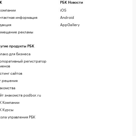
К
РБК Новости
компании
iOS
нтактная информация
Android
дакция
AppGallery
змещение рекламы
угие продукты РБК
лако для бизнеса
рпоративный регистратор
менов
стинг сайтов
г.решения
акомства
йт знакомств podbor.ru
К Компании
К Курсы
ола управления РБК