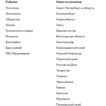
дронов
Рубрики
Новости регионов
Политика
Санкт-Петербург и область
Политика
Как за 6 недель настроить свой мозг на
Экономика
Екатеринбург
жизнь мечты — идеи нейрохирурга
Общество
Новосибирск
Подписка на РБК
Бизнес
Омск
«Смерть Голливуда». Кто и как срывает
Технологии и медиа
Башкортостан
слияние Paramount и Warner
Технологии и медиа
Финансы
Вологодская область
Часть Одессы осталась без
Биографии
Калининград
электроснабжения
База знаний
Краснодарский край
Общество
РБК Образование
Нижний Новгород
На саудовском НПЗ после удара
хуситов начался пожар. Видео
Пермский край
Политика
Ростов-на-Дону
Татарстан
Загрузить еще
Тюмень
Черноземье
Кавказ
Карелия
Мурманск
Приморский край