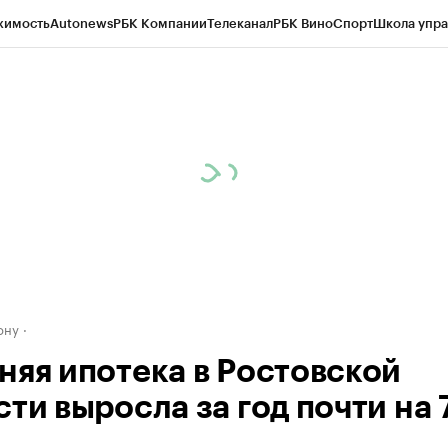
жимость
Autonews
РБК Компании
Телеканал
РБК Вино
Спорт
Школа упра
д
Стиль
Крипто
РБК Бизнес-среда
Дискуссионный клуб
Исследования
К
рагентов
Политика
Экономика
Бизнес
Технологии и медиа
Финансы
Рын
ону
няя ипотека в Ростовской
сти выросла за год почти на