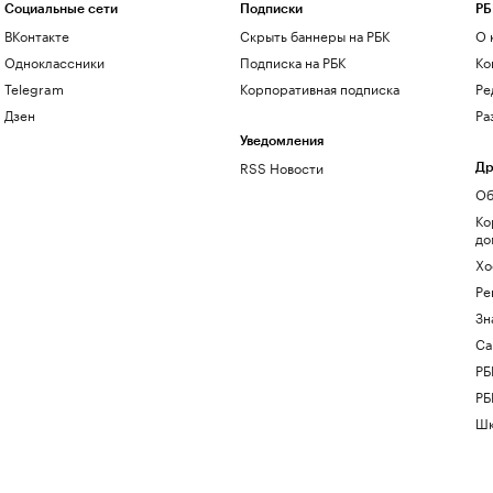
Социальные сети
Подписки
РБ
ВКонтакте
Скрыть баннеры на РБК
О 
Одноклассники
Подписка на РБК
Ко
Telegram
Корпоративная подписка
Ре
Дзен
Ра
Уведомления
RSS Новости
Др
Об
Ко
до
Хо
Ре
Зн
Са
РБ
РБ
Шк