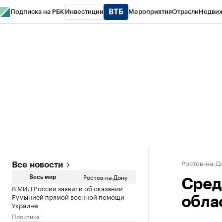
Подписка на РБК
Инвестиции
Мероприятия
Отрасли
Недви
РБК Курсы
РБК Life
Тренды
Визионеры
Национальные проекты
Горо
Спецпроекты СПб
Конференции СПб
Спецпроекты
Проверка конт
Ростов-на-Д
Все новости
Ростов-на-Дону
Весь мир
Сред
В МИД России заявили об оказании
Румынией прямой военной помощи
обла
Украине
Политика