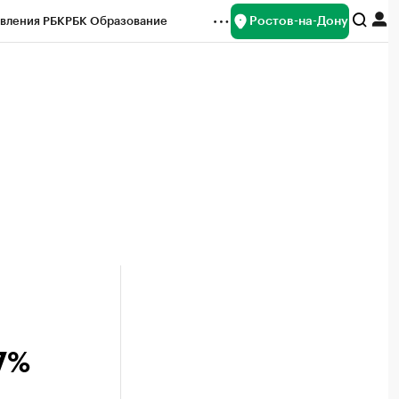
Ростов-на-Дону
вления РБК
РБК Образование
редитные рейтинги
Франшизы
Газета
ок наличной валюты
 7%