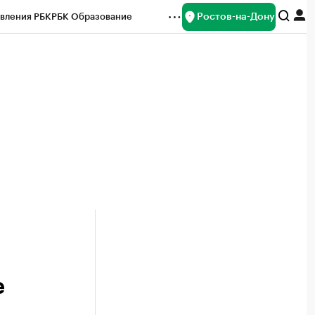
Ростов-на-Дону
вления РБК
РБК Образование
редитные рейтинги
Франшизы
Газета
ок наличной валюты
е