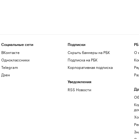
Социальные сети
Подписки
РБ
ВКонтакте
Скрыть баннеры на РБК
О 
Одноклассники
Подписка на РБК
Ко
Telegram
Корпоративная подписка
Ре
Дзен
Ра
Уведомления
RSS Новости
Др
Об
Ко
до
Хо
Ре
Зн
Са