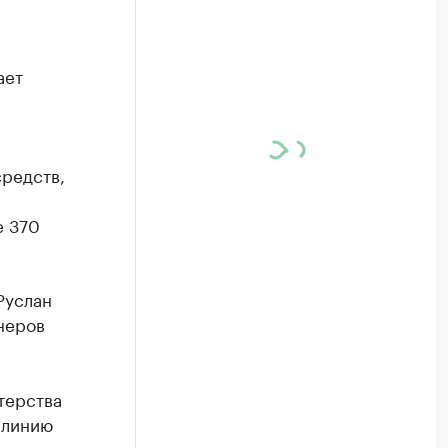
ает
редств,
е 370
Руслан
неров
терства
 линию