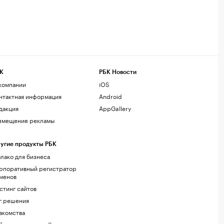
К
РБК Новости
компании
iOS
нтактная информация
Android
дакция
AppGallery
змещение рекламы
угие продукты РБК
лако для бизнеса
рпоративный регистратор
менов
стинг сайтов
г.решения
акомства
йт знакомств podbor.ru