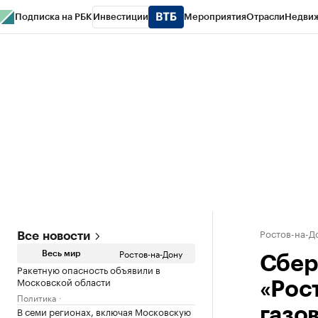
Подписка на РБК
Инвестиции
Мероприятия
Отрасли
Недви
РБК Курсы
РБК Life
Тренды
Визионеры
Национальные проекты
Горо
Спецпроекты СПб
Конференции СПб
Спецпроекты
Проверка конт
Ростов-на-Д
Все новости
Ростов-на-Дону
Весь мир
Сбер
Ракетную опасность объявили в
Московской области
«Рос
Политика
В семи регионах, включая Московскую
газо