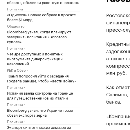
область, объявили ракетную опасность
Политика
Ростовск
«Одиссея» Нолана собрала в прокате
более $1 млрд
финансир
Общество
пресс-слу
Bloomberg узнал, когда планируют
завершить испытания «Золотого
купола»
Кредитны
Политика
задолжен
Четыре доступных и понятных
а также н
инструмента диверсификации
накоплений
компресс
РБК и Сбер
млн руб.
Трамп попросил уйти с заседания
Госдепа раньше, чтобы «вести войну»
Как отме
Политика
Испания ввела контроль на границе
Салимов, 
для путешественников из Италии
банка.
Политика
Bloomberg узнал, что Украине грозит
обвал экспорта зерна
«Компани
Политика
промышле
Экспорт синтетических алмазов из