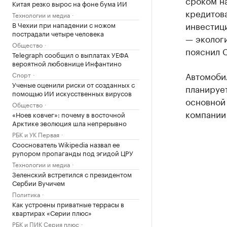
сроком на
Китая резко вырос на фоне бума ИИ
кредитов
Технологии и медиа
инвестиц
В Чехии при нападении с ножом
пострадали четыре человека
— эколог
Общество
пояснил 
Telegraph сообщил о выплатах УЕФА
вероятной любовнице Инфантино
Автомоби
Спорт
Ученые оценили риски от созданных с
планирует
помощью ИИ искусственных вирусов
основной 
Общество
компании
«Ноев ковчег»: почему в восточной
Арктике эволюция шла непрерывно
РБК и УК Первая
Сооснователь Wikipedia назвал ее
рупором пропаганды под эгидой ЦРУ
Технологии и медиа
Зеленский встретился с президентом
Сербии Вучичем
Политика
Как устроены приватные террасы в
квартирах «Серии плюс»
РБК и ПИК Серия плюс