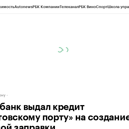
жимость
Autonews
РБК Компании
Телеканал
РБК Вино
Спорт
Школа упра
д
Стиль
Крипто
РБК Бизнес-среда
Дискуссионный клуб
Исследования
К
рагентов
Политика
Экономика
Бизнес
Технологии и медиа
Финансы
Рын
ону
банк выдал кредит
товскому порту» на создани
вой заправки