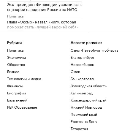
Экс-президент Финляндии усомнился в
сценарии нападения России на НАТО
Политика
Глава «Эксмо» назвал книгу, которая
поможет стать «лучшей версией себя»
РАДИО
Общество
Рубрики
Новости регионов
Мадьяр ответил на вопрос, останется
ли «Росатом» подрядчиком на
Политика
Санкт-Петербург и область
«Пакш-2»
Экономика
Екатеринбург
Политика
Общество
Новосибирск
Росфинмониторинг рассказал, как
Бизнес
Омск
помог выявить криптомошенников в
Москве
Технологии и медиа
Башкортостан
Политика
Финансы
Вологодская область
Биографии
Калининград
Загрузить еще
База знаний
Краснодарский край
РБК Образование
Нижний Новгород
Пермский край
Ростов-на-Дону
Татарстан