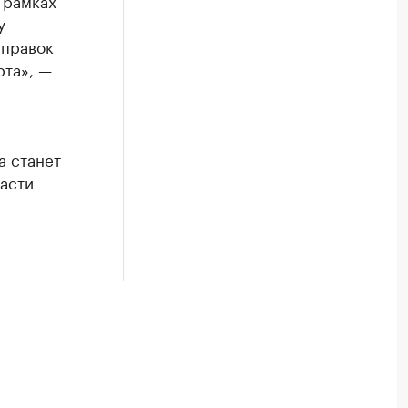
 рамках
у
аправок
рта», —
а станет
асти