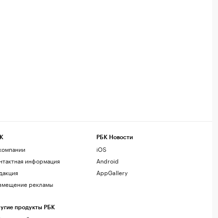
К
РБК Новости
компании
iOS
нтактная информация
Android
дакция
AppGallery
змещение рекламы
угие продукты РБК