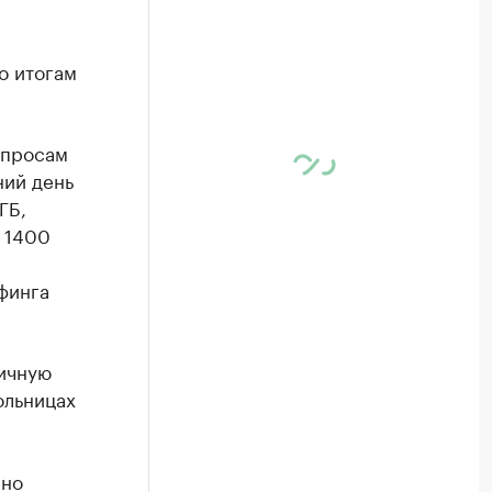
о итогам
опросам
ний день
ГБ,
 1400
финга
ичную
ольницах
ено