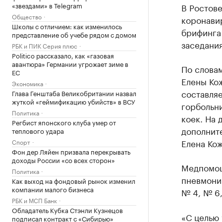
«звездами» в Telegram
В Ростове
Общество
коронавир
Школы с отличием: как изменилось
брифинга
представление об учебе рядом с домом
заседани
РБК и ПИК Серия плюс
Politico рассказало, как «газовая
авантюра» Германии угрожает зиме в
По слова
ЕС
Елены Ко
Экономика
составляе
Глава Генштаба Великобритании назвал
жуткой «геймификацию убийств» в ВСУ
горбольн
Политика
коек. На 
Регбист японского клуба умер от
дополнит
теплового удара
Елена Кож
Спорт
Фон дер Ляйен призвала перекрывать
доходы России «со всех сторон»
Медпомощ
Политика
пневмони
Как выход на фондовый рынок изменил
компании малого бизнеса
№ 4, № 6,
РБК и МСП Банк
Обладатель Кубка Стэнли Кузнецов
«С целью
подписал контракт с «Сибирью»