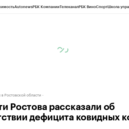
жимость
Autonews
РБК Компании
Телеканал
РБК Вино
Спорт
Школа упра
д
Стиль
Крипто
РБК Бизнес-среда
Дискуссионный клуб
Исследования
К
рагентов
Политика
Экономика
Бизнес
Технологии и медиа
Финансы
Рын
 в Ростовской области
ти Ростова рассказали об
тствии дефицита ковидных к