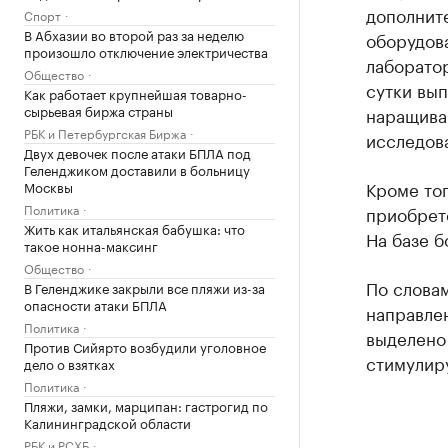
дополнит
Спорт
В Абхазии во второй раз за неделю
оборудов
произошло отключение электричества
лаборатор
Общество
сутки вы
Как работает крупнейшая товарно-
сырьевая биржа страны
наращива
РБК и Петербургская Биржа
исследова
Двух девочек после атаки БПЛА под
Геленджиком доставили в больницу
Кроме тог
Москвы
Политика
приобрет
Жить как итальянская бабушка: что
На базе б
такое нонна-максинг
Общество
По словам
В Геленджике закрыли все пляжи из-за
опасности атаки БПЛА
направлен
Политика
выделено 
Против Сийярто возбудили уголовное
стимулир
дело о взятках
Политика
Пляжи, замки, марципан: гастрогид по
Калининградской области
РБК и РСХБ