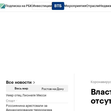
Подписка на РБК
Инвестиции
Мероприятия
Отрасли
Недви
РБК Курсы
РБК Life
Тренды
Визионеры
Национальные проекты
Горо
Спецпроекты СПб
Конференции СПб
Спецпроекты
Проверка конт
Коронавирус
Все новости
Ростов-на-Дону
Весь мир
Влас
Умер отец Лионеля Месси
отсу
Спорт
Россиянина арестовали за
финансирование терроризма