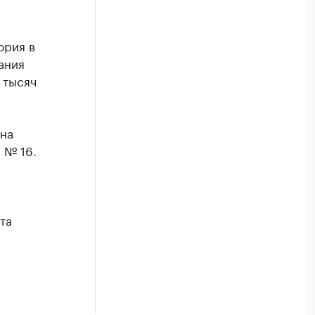
ория в
ания
 тысяч
 на
 № 16.
та