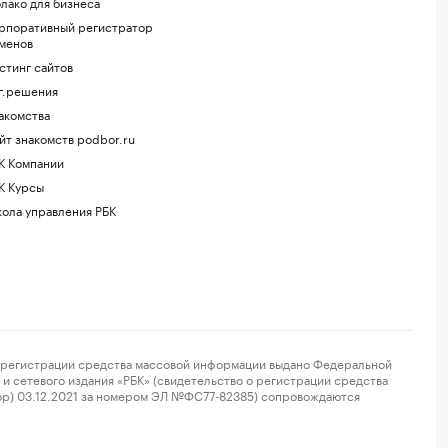
лако для бизнеса
рпоративный регистратор
менов
стинг сайтов
г.решения
акомства
йт знакомств podbor.ru
К Компании
К Курсы
ола управления РБК
регистрации средства массовой информации выдано Федеральной
и сетевого издания «РБК» (свидетельство о регистрации средства
ор) 03.12.2021 за номером ЭЛ №ФС77-82385) сопровождаются