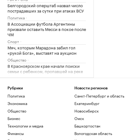
Белгородский оперштаб назвал число
пострадавших за сутки при атаках ВСУ
Политика
В Ассоциации футбола Аргентины
призвали оставить Месси в покое после
ЧМ
Спорт
Мяч, которым Марадона забил гол
«рукой Бога», выставят на аукцион
Общество
В Красноярском крае начали поиски
семьи с ребенком, пропавшей на реке
Кан
Общество
Рубрики
Новости регионов
Загрузить еще
Политика
Санкт-Петербург и область
Экономика
Екатеринбург
Общество
Новосибирск
Бизнес
Омск
Технологии и медиа
Башкортостан
Финансы
Вологодская область