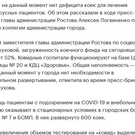
 на данный момент нет дефицита коек для лечения
усных пациентов. Об этом рассказали в ходе пресс-
 главы администрации Ростова Алексея Логвиненко п
я коллегии администрации города.
м заместителя главы администрации Ростова по соцв
жуховой, загруженность коечного фонда на сегодняш
т 52%. Ковидные госпитали функционируют на базе Ц
ицы № 20 и КДЦ «Здоровье». Общая наполняемость —
данный момент у города нет необходимости в
ельном развертывании, отметила во время пресс-бри
ухова.
ь пациентам с подозрением на COVID-19 и внебольн
ю оказывают в стационарных условиях в городских б
 № 7 и БСМП. В них развернуто 600 коек.
 увеличения объемов тестирования на «ковид» выдел