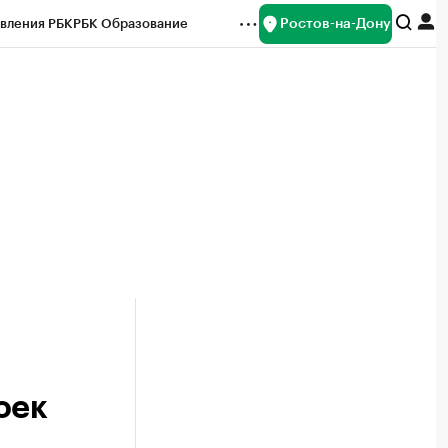
Ростов-на-Дону
вления РБК
РБК Образование
редитные рейтинги
Франшизы
Газета
ок наличной валюты
оек