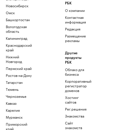
РБК
Новосибирск
О компании
Омск
Контактная
Башкортостан
информация
Вологодская
Редакция
область
Размещение
Калининград
рекламы
Краснодарский
край
Другие
Нижний
продукты
Новгород
РБК
Пермский край
Облако для
бизнеса
Ростов-на-Дону
Корпоративный
Татарстан
регистратор
Тюмень
доменов
Черноземье
Хостинг
сайтов
Кавказ
Рег.решения
Карелия
Знакомства
Мурманск
Сайт
Приморский
знакомств
край