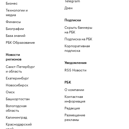
Telegram
Бизнес
Дзен
Технологии и
медиа
Финансы
Подписки
Скрыть баннеры
Биографии
на РБК
База знаний
Подписка на РБК
РБК Образование
Корпоративная
подписка
Новости
регионов
Уведомления
Санкт-Петербург
RSS Новости
и область
Екатеринбург
РБК
Новосибирск
О компании
Омск
Контактная
Башкортостан
информация
Вологодская
Редакция
область
Размещение
Калининград
рекламы
Краснодарский
край