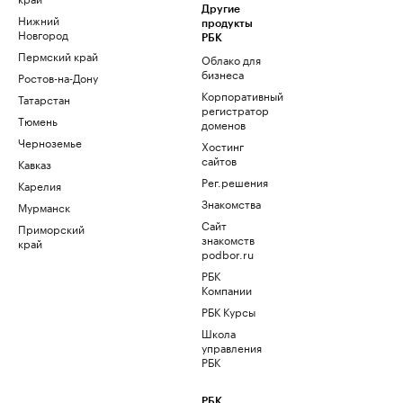
Другие
Нижний
продукты
Новгород
РБК
Пермский край
Облако для
бизнеса
Ростов-на-Дону
Корпоративный
Татарстан
регистратор
Тюмень
доменов
Черноземье
Хостинг
сайтов
Кавказ
Рег.решения
Карелия
Знакомства
Мурманск
Сайт
Приморский
знакомств
край
podbor.ru
РБК
Компании
РБК Курсы
Школа
управления
РБК
РБК