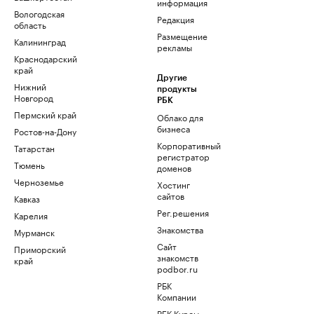
информация
Вологодская
Редакция
область
Размещение
Калининград
рекламы
Краснодарский
край
Другие
Нижний
продукты
Новгород
РБК
Пермский край
Облако для
бизнеса
Ростов-на-Дону
Корпоративный
Татарстан
регистратор
Тюмень
доменов
Черноземье
Хостинг
сайтов
Кавказ
Рег.решения
Карелия
Знакомства
Мурманск
Сайт
Приморский
знакомств
край
podbor.ru
РБК
Компании
РБК Курсы