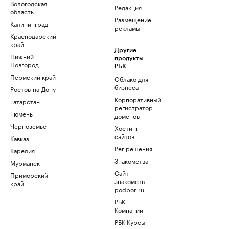
Вологодская
Редакция
область
Размещение
Калининград
рекламы
Краснодарский
край
Другие
Нижний
продукты
Новгород
РБК
Пермский край
Облако для
бизнеса
Ростов-на-Дону
Корпоративный
Татарстан
регистратор
Тюмень
доменов
Черноземье
Хостинг
сайтов
Кавказ
Рег.решения
Карелия
Знакомства
Мурманск
Сайт
Приморский
знакомств
край
podbor.ru
РБК
Компании
РБК Курсы