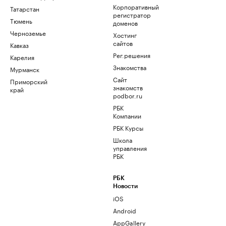
Корпоративный
Татарстан
регистратор
Тюмень
доменов
Черноземье
Хостинг
сайтов
Кавказ
Рег.решения
Карелия
Знакомства
Мурманск
Сайт
Приморский
знакомств
край
podbor.ru
РБК
Компании
РБК Курсы
Школа
управления
РБК
РБК
Новости
iOS
Android
AppGallery