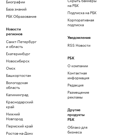
Скрыть баннеры
Биографии
на РБК
База знаний
Подписка на РБК
РБК Образование
Корпоративная
подписка
Новости
регионов
Уведомления
Санкт-Петербург
RSS Новости
и область
Екатеринбург
РБК
Новосибирск
О компании
Омск
Контактная
Башкортостан
информация
Вологодская
Редакция
область
Размещение
Калининград
рекламы
Краснодарский
край
Другие
Нижний
продукты
Новгород
РБК
Пермский край
Облако для
бизнеса
Ростов-на-Дону