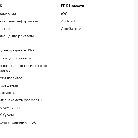
К
РБК Новости
компании
iOS
нтактная информация
Android
дакция
AppGallery
змещение рекламы
угие продукты РБК
лако для бизнеса
рпоративный регистратор
менов
стинг сайтов
г.решения
акомства
йт знакомств podbor.ru
К Компании
К Курсы
ола управления РБК