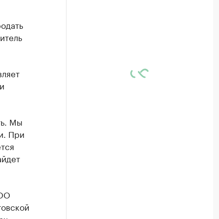
родать
итель
вляет
и
ть. Мы
и. При
ется
айдет
ООО
товской
ах