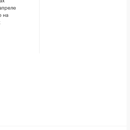
апреле
р на
к