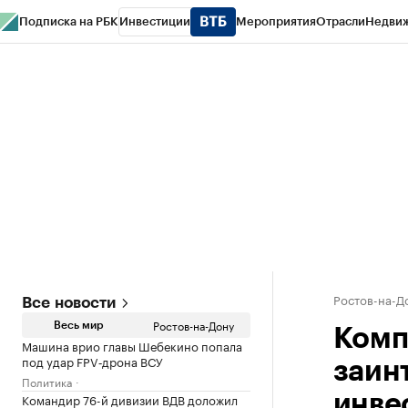
Подписка на РБК
Инвестиции
Мероприятия
Отрасли
Недви
РБК Курсы
РБК Life
Тренды
Визионеры
Национальные проекты
Горо
Спецпроекты СПб
Конференции СПб
Спецпроекты
Проверка конт
Ростов-на-Д
Все новости
Ростов-на-Дону
Весь мир
Комп
Машина врио главы Шебекино попала
под удар FPV‑дрона ВСУ
заин
Политика
Командир 76-й дивизии ВДВ доложил
инве