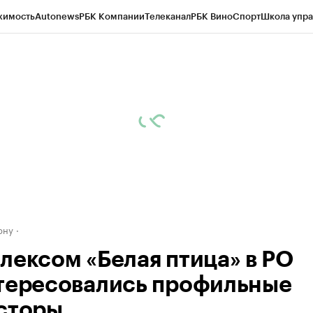
жимость
Autonews
РБК Компании
Телеканал
РБК Вино
Спорт
Школа упра
д
Стиль
Крипто
РБК Бизнес-среда
Дискуссионный клуб
Исследования
К
рагентов
Политика
Экономика
Бизнес
Технологии и медиа
Финансы
Рын
ону
лексом «Белая птица» в РО
тересовались профильные
сторы