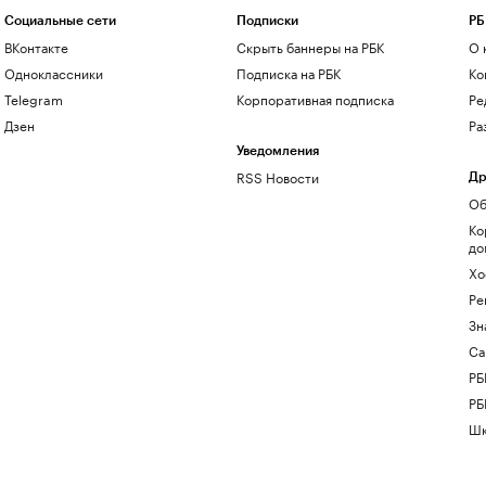
Социальные сети
Подписки
РБ
ВКонтакте
Скрыть баннеры на РБК
О 
Одноклассники
Подписка на РБК
Ко
Telegram
Корпоративная подписка
Ре
Дзен
Ра
Уведомления
RSS Новости
Др
Об
Ко
до
Хо
Ре
Зн
Са
РБ
РБ
Шк