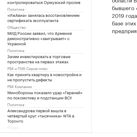
контролироваться Ормузский пролив
бывшего «
Политика
2019 года
«ИжАвиа» занялась восстановлением
сертификата эксплуатанта
базе этих
Общество
предприят
МИД России заявил, что Армения
демонстративно «заигрывает» с
Украиной
Политика
Зачем инвестировать в торговые
пространства на первых этажах
РБК и ПИК Серия плюс
Как принять квартиру в новостройке и
не пропустить дефекты
РБК Компании
Минобороны показало удар «Гераней»
по локомотиву и подстанции ВСУ
Политика
Александрова первой вышла в
четвертый круг «тысячника» WTA в
Торонто
Спорт
Балицкий сообщил об ударе дрона ВСУ