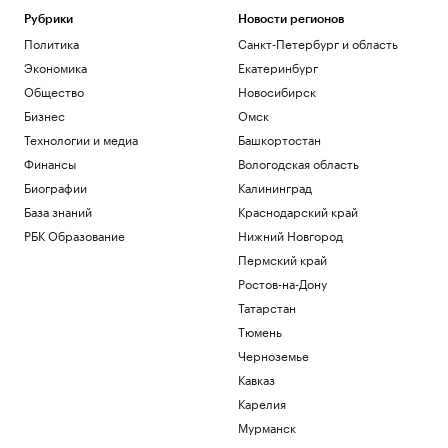
по рейсовому автобусу
Рубрики
Новости регионов
Политика
Политика
Санкт-Петербург и область
Зачем экономике России нужна
товарная биржа
Экономика
Екатеринбург
РБК и Петербургская Биржа
Общество
Новосибирск
Посольство Украины сообщило о
Бизнес
Омск
повреждении украинского памятника в
Технологии и медиа
Башкортостан
Польше
Политика
Финансы
Вологодская область
Бывший сотрудник Google запустил
Биографии
Калининград
сервис, пародирующий работу чат-
База знаний
Краснодарский край
бота
РБК Образование
Нижний Новгород
Тренды
Хавбек «Ахмата» отстранен на два
Пермский край
матча за удар локтем игрока
Ростов-на-Дону
«Спартака»
Татарстан
Спорт
Тюмень
Загрузить еще
Черноземье
Кавказ
Карелия
Мурманск