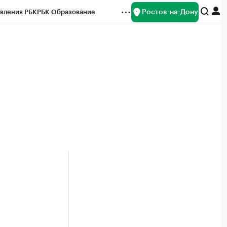
Ростов-на-Дону
вления РБК
РБК Образование
редитные рейтинги
Франшизы
Газета
ок наличной валюты