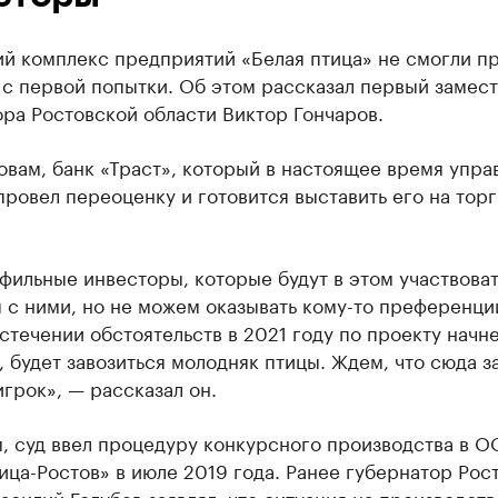
й комплекс предприятий «Белая птица» не смогли п
 с первой попытки. Об этом рассказал первый замест
ра Ростовской области Виктор Гончаров.
овам, банк «Траст», который в настоящее время упра
провел переоценку и готовится выставить его на торг
.
фильные инвесторы, которые будут в этом участвова
 с ними, но не можем оказывать кому-то преференци
течении обстоятельств в 2021 году по проекту начн
 будет завозиться молодняк птицы. Ждем, что сюда з
грок», — рассказал он.
, суд ввел процедуру конкурсного производства в 
ица-Ростов» в июле 2019 года. Ранее губернатор Рос
асилий Голубев заявлял, что ситуация на производств