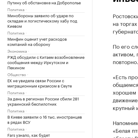
Путину об обстановке на Доброполье
Политика
Ростовски
Минобороны заявило об ударе по
складам и логистическому хабу под
на торгах
Киевом
губернато
Политика
Минфин оценит учет расходов
компаний на оборону
По его сл
Экономика
активом, 
РЖД обсудили с Китаем возобновление
повторно
сообщения между Иркутском и
Пекином
Общество
«Есть про
ЕК не увидела связи России с
общаемся
миграционным кризисом в Сеуте
хорошем с
Политика
За день в регионах России сбили 281
движение,
украинский беспилотник
крупный и
Политика
В Киеве заявили о 16 тыс. иностранцев
Напомним
в рядах ВСУ
Политика
«Белая пт
Fars узнало, как будет
области В