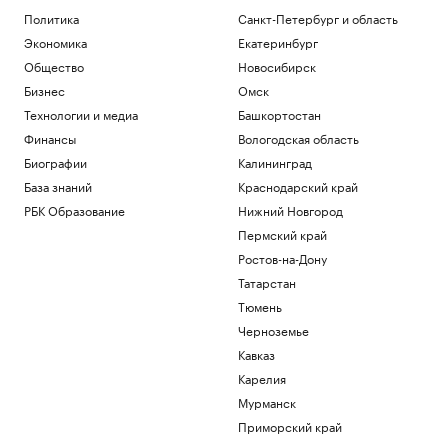
Политика
Санкт-Петербург и область
FT узнала об «убежище от
Экономика
Екатеринбург
апокалипсиса» в Аргентине для IT-
миллиардеров
Общество
Новосибирск
Общество
Бизнес
Омск
Как Петербургская биржа влияет на
Технологии и медиа
Башкортостан
бизнес и экономику
Финансы
Вологодская область
РБК и Петербургская Биржа
Биографии
Калининград
Тренер сборной сообщил, кто заменит
Мельникову и других лидеров на ЧЕ
База знаний
Краснодарский край
Спорт
РБК Образование
Нижний Новгород
✍🏻 Сколько вам стоит привычка искать
Пермский край
идеальное решение? Проверьте себя
Ростов-на-Дону
Татарстан
Загрузить еще
Тюмень
Черноземье
Кавказ
Карелия
Мурманск
Приморский край