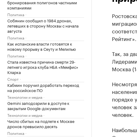
бронирования полигонов частными
компаниями
Политика
Ростовска
Собянин сообщил о 1984 дронах,
миграцио
летевших в сторону Москвы с начала
соответс
августа
Рейтинг».
Политика
Как испанские власти готовятся к
новому прорыву в Сеуту и Мелилью
Так, за д
Политика
Лидерами 
Стала известна причина смерти 29-
летнего игрока клуба НБА «Мемфис»
Москва (1
Кларка
Спорт
Несмотря
Кабмин поручил доработать переход
на российское ПО
населения
Технологии и медиа
порядке у
Gemini заподозрили в доступе к
человек з
закрытым Google-документам
человек.
Технологии и медиа
Число сбитых на подлете к Москве
дронов превысило десять
Наибольш
Политика