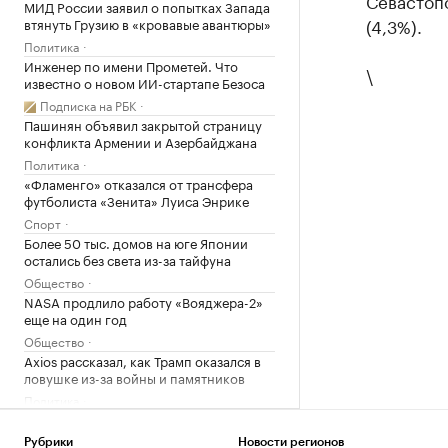
Севастопо
МИД России заявил о попытках Запада
(4,3%).
втянуть Грузию в «кровавые авантюры»
Политика
Инженер по имени Прометей. Что
\
известно о новом ИИ-стартапе Безоса
Подписка на РБК
Пашинян объявил закрытой страницу
конфликта Армении и Азербайджана
Политика
«Фламенго» отказался от трансфера
футболиста «Зенита» Луиса Энрике
Спорт
Более 50 тыс. домов на юге Японии
остались без света из-за тайфуна
Общество
NASA продлило работу «Вояджера-2»
еще на один год
Общество
Axios рассказал, как Трамп оказался в
ловушке из-за войны и памятников
Политика
✍🏻 Насколько ваш авторитет зависит от
атрибутов престижа? Проверьте себя
Рубрики
Новости регионов