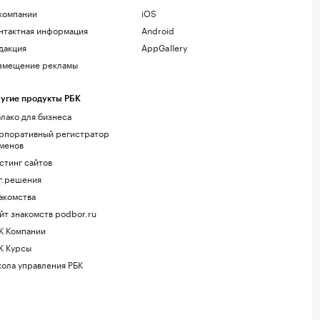
компании
iOS
нтактная информация
Android
дакция
AppGallery
змещение рекламы
угие продукты РБК
лако для бизнеса
рпоративный регистратор
менов
стинг сайтов
г.решения
акомства
йт знакомств podbor.ru
К Компании
К Курсы
ола управления РБК