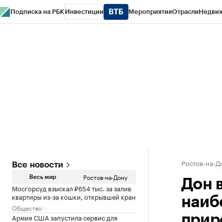
Подписка на РБК
Инвестиции
Мероприятия
Отрасли
Недви
РБК Курсы
РБК Life
Тренды
Визионеры
Национальные проекты
Горо
Спецпроекты СПб
Конференции СПб
Спецпроекты
Проверка конт
Ростов-на-Д
Все новости
Ростов-на-Дону
Весь мир
Дон 
Мосгорсуд взыскал ₽654 тыс. за залив
квартиры из-за кошки, открывшей кран
наиб
Общество
Армия США запустила сервис для
прир