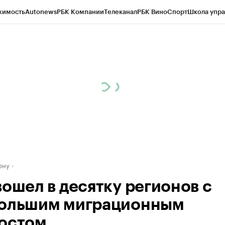
жимость
Autonews
РБК Компании
Телеканал
РБК Вино
Спорт
Школа упра
д
Стиль
Крипто
РБК Бизнес-среда
Дискуссионный клуб
Исследования
К
рагентов
Политика
Экономика
Бизнес
Технологии и медиа
Финансы
Рын
ону
вошел в десятку регионов с
ольшим миграционным
остом