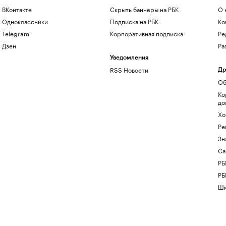
ВКонтакте
Скрыть баннеры на РБК
О 
Одноклассники
Подписка на РБК
Ко
Telegram
Корпоративная подписка
Ре
Дзен
Ра
Уведомления
RSS Новости
Др
Об
Ко
до
Хо
Ре
Зн
Са
РБ
РБ
Шк