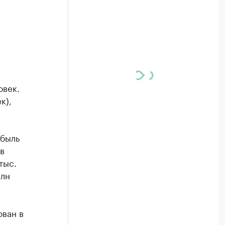
овек.
к),
убыль
в
тыс.
млн
ван в