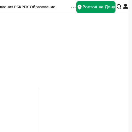
Ростов-на-Дону
вления РБК
РБК Образование
редитные рейтинги
Франшизы
Газета
ок наличной валюты