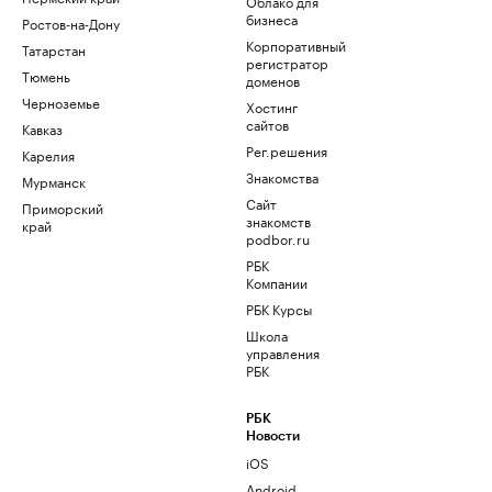
Облако для
бизнеса
Ростов-на-Дону
Корпоративный
Татарстан
регистратор
Тюмень
доменов
Черноземье
Хостинг
сайтов
Кавказ
Рег.решения
Карелия
Знакомства
Мурманск
Сайт
Приморский
знакомств
край
podbor.ru
РБК
Компании
РБК Курсы
Школа
управления
РБК
РБК
Новости
iOS
Android