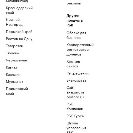
Калининград
рекламы
Краснодарский
край
Другие
Нижний
продукты
Новгород
РБК
Пермский край
Облако для
бизнеса
Ростов-на-Дону
Корпоративный
Татарстан
регистратор
Тюмень
доменов
Черноземье
Хостинг
сайтов
Кавказ
Рег.решения
Карелия
Знакомства
Мурманск
Сайт
Приморский
знакомств
край
podbor.ru
РБК
Компании
РБК Курсы
Школа
управления
РБК