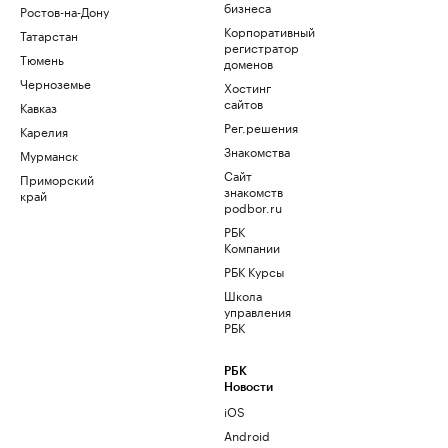
бизнеса
Ростов-на-Дону
Корпоративный
Татарстан
регистратор
Тюмень
доменов
Черноземье
Хостинг
сайтов
Кавказ
Рег.решения
Карелия
Знакомства
Мурманск
Сайт
Приморский
знакомств
край
podbor.ru
РБК
Компании
РБК Курсы
Школа
управления
РБК
РБК
Новости
iOS
Android