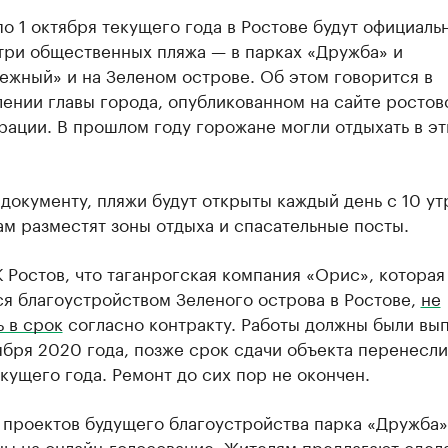
по 1 октября текущего года в Ростове будут официаль
три общественных пляжа — в парках «Дружба» и
ежный» и на Зеленом острове. Об этом говорится в
ении главы города, опубликованном на сайте ростов
ации. В прошлом году горожане могли отдыхать в эт
документу, пляжи будут открыты каждый день с 10 ут
ам разместят зоны отдыха и спасательные посты.
 Ростов, что таганрогская компания «Орис», которая
я благоустройством Зеленого острова в Ростове,
не
 в срок
согласно контракту. Работы должны были вы
ября 2020 года, позже срок сдачи объекта перенесли
кущего года. Ремонт до сих пор не окончен.
 проектов будущего благоустройства парка «Дружба»
ны
на онлайн-голосование. Жителям предлагают сдела