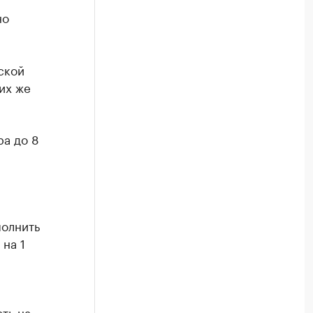
но
ской
их же
ра до 8
полнить
 на 1
ть на