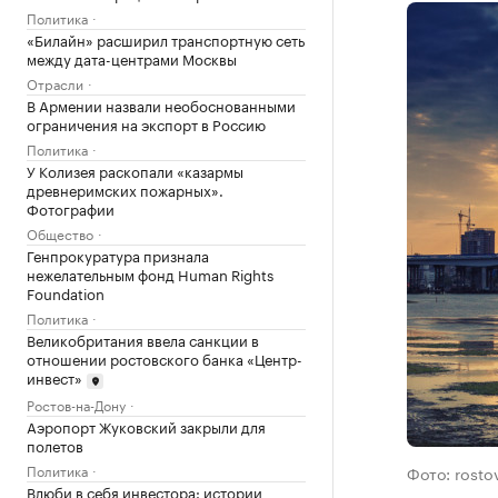
Политика
«Билайн» расширил транспортную сеть
между дата-центрами Москвы
Отрасли
В Армении назвали необоснованными
ограничения на экспорт в Россию
Политика
У Колизея раскопали «казармы
древнеримских пожарных».
Фотографии
Общество
Генпрокуратура признала
нежелательным фонд Human Rights
Foundation
Политика
Великобритания ввела санкции в
отношении ростовского банка «Центр-
инвест»
Ростов-на-Дону
Аэропорт Жуковский закрыли для
полетов
Политика
Фото: rosto
Влюби в себя инвестора: истории