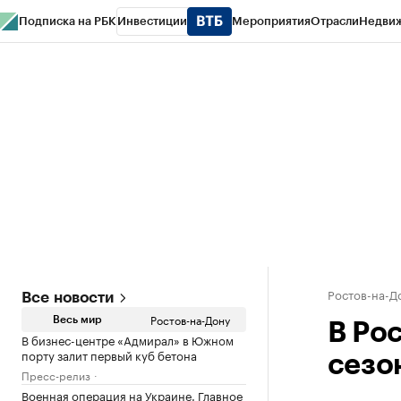
Подписка на РБК
Инвестиции
Мероприятия
Отрасли
Недви
РБК Курсы
РБК Life
Тренды
Визионеры
Национальные проекты
Горо
Спецпроекты СПб
Конференции СПб
Спецпроекты
Проверка конт
Ростов-на-Д
Все новости
Ростов-на-Дону
Весь мир
В Ро
В бизнес-центре «Адмирал» в Южном
порту залит первый куб бетона
сезо
Пресс-релиз
Военная операция на Украине. Главное