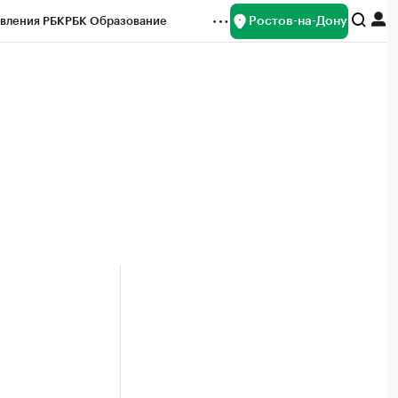
Ростов-на-Дону
вления РБК
РБК Образование
редитные рейтинги
Франшизы
Газета
ок наличной валюты