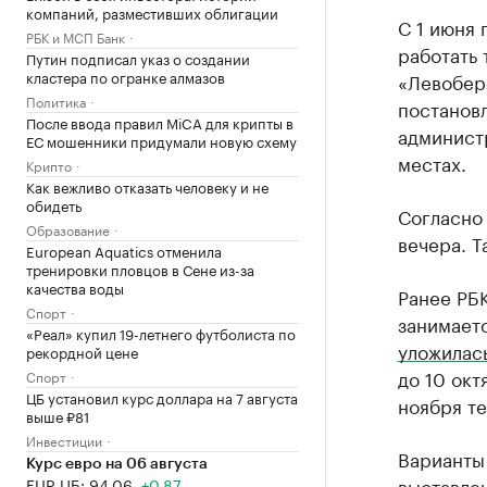
компаний, разместивших облигации
С 1 июня 
РБК и МСП Банк
работать 
Путин подписал указ о создании
кластера по огранке алмазов
«Левобер
Политика
постановл
После ввода правил MiCA для крипты в
администр
ЕС мошенники придумали новую схему
местах.
Крипто
Как вежливо отказать человеку и не
обидеть
Согласно 
Образование
вечера. Т
European Aquatics отменила
тренировки пловцов в Сене из-за
качества воды
Ранее РБК
Спорт
занимаетс
«Реал» купил 19-летнего футболиста по
уложилась
рекордной цене
до 10 окт
Спорт
ЦБ установил курс доллара на 7 августа
ноября те
выше ₽81
Инвестиции
Варианты
Курс евро на 06 августа
выставле
EUR ЦБ: 94,06
+0,87