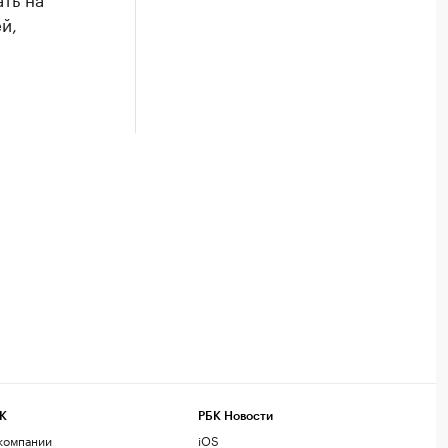
й,
К
РБК Новости
компании
iOS