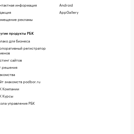
нтактная информация
Android
дакция
AppGallery
змещение рекламы
угие продукты РБК
лако для бизнеса
рпоративный регистратор
менов
стинг сайтов
г.решения
акомства
йт знакомств podbor.ru
К Компании
К Курсы
ола управления РБК