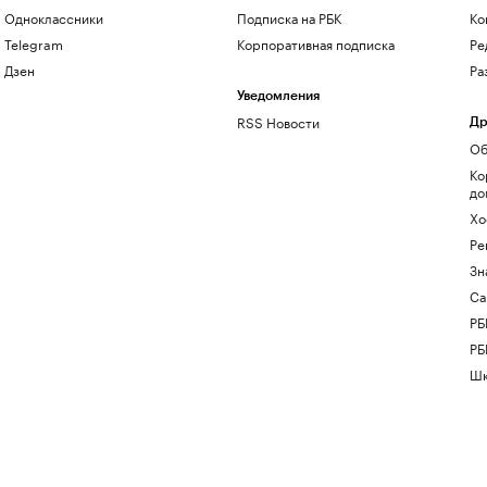
Одноклассники
Подписка на РБК
Ко
Telegram
Корпоративная подписка
Ре
Дзен
Ра
Уведомления
RSS Новости
Др
Об
Ко
до
Хо
Ре
Зн
Са
РБ
РБ
Шк