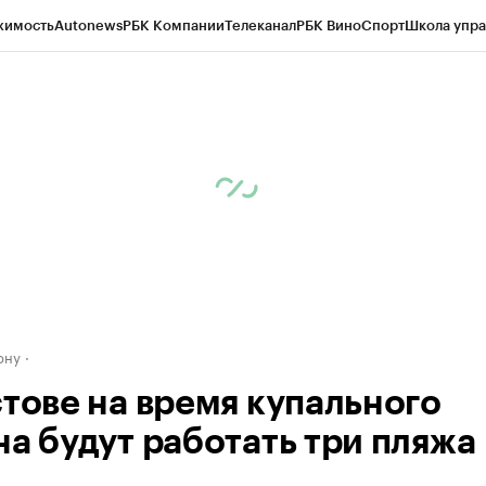
жимость
Autonews
РБК Компании
Телеканал
РБК Вино
Спорт
Школа упра
д
Стиль
Крипто
РБК Бизнес-среда
Дискуссионный клуб
Исследования
К
рагентов
Политика
Экономика
Бизнес
Технологии и медиа
Финансы
Рын
ону
стове на время купального
на будут работать три пляжа