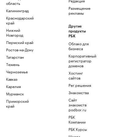
Редакция
область
Размещение
Калининград
рекламы
Краснодарский
край
Другие
Нижний
продукты
Новгород
РБК
Пермский край
Облако для
бизнеса
Ростов-на-Дону
Корпоративный
Татарстан
регистратор
Тюмень
доменов
Черноземье
Хостинг
сайтов
Кавказ
Рег.решения
Карелия
Знакомства
Мурманск
Сайт
Приморский
знакомств
край
podbor.ru
РБК
Компании
РБК Курсы
Школа