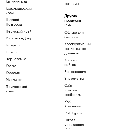
Калининград
рекламы
Краснодарский
край
Другие
Нижний
продукты
Новгород
РБК
Пермский край
Облако для
бизнеса
Ростов-на-Дону
Корпоративный
Татарстан
регистратор
Тюмень
доменов
Черноземье
Хостинг
сайтов
Кавказ
Рег.решения
Карелия
Знакомства
Мурманск
Сайт
Приморский
знакомств
край
podbor.ru
РБК
Компании
РБК Курсы
Школа
управления
РБК