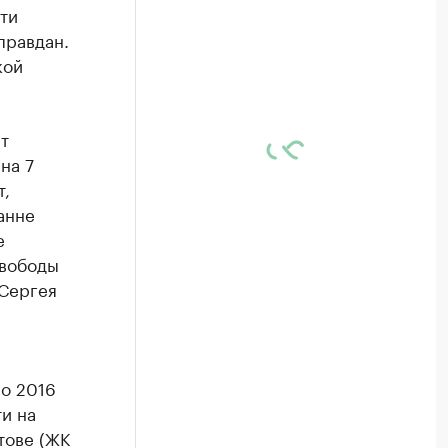
ти
правдан.
кой
т
на 7
т,
анне
е
свободы
 Сергея
о 2016
и на
тове (ЖК