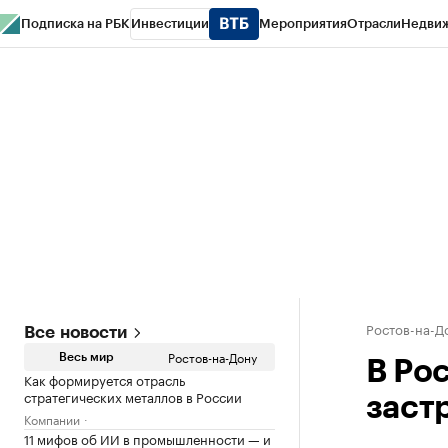
Подписка на РБК
Инвестиции
Мероприятия
Отрасли
Недви
РБК Курсы
РБК Life
Тренды
Визионеры
Национальные проекты
Горо
Спецпроекты СПб
Конференции СПб
Спецпроекты
Проверка конт
Ростов-на-Д
Все новости
Ростов-на-Дону
Весь мир
В Ро
Как формируется отрасль
стратегических металлов в России
заст
Компании
11 мифов об ИИ в промышленности — и