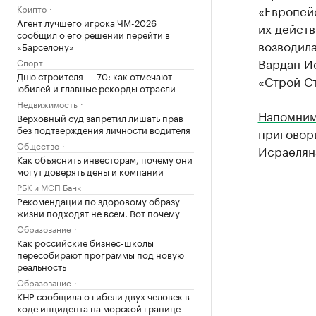
«Европейс
Крипто
Агент лучшего игрока ЧМ-2026
их действ
сообщил о его решении перейти в
возводила
«Барселону»
Вардан Ис
Спорт
Дню строителя — 70: как отмечают
«Строй Ст
юбилей и главные рекорды отрасли
Недвижимость
Напомни
Верховный суд запретил лишать прав
без подтверждения личности водителя
приговор
Общество
Исраелян
Как объяснить инвесторам, почему они
могут доверять деньги компании
РБК и МСП Банк
Рекомендации по здоровому образу
жизни подходят не всем. Вот почему
Образование
Как российские бизнес-школы
пересобирают программы под новую
реальность
Образование
КНР сообщила о гибели двух человек в
ходе инцидента на морской границе