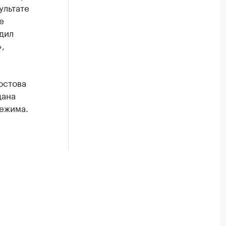
ультате
е
дил
,
остова
дана
ежима.