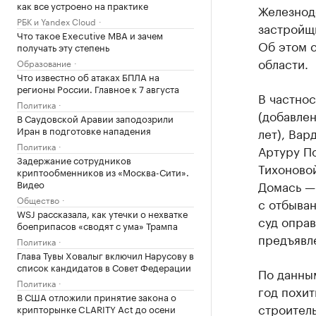
как все устроено на практике
Железнод
РБК и Yandex Cloud
застройщ
Что такое Executive MBA и зачем
Об этом 
получать эту степень
области.
Образование
Что известно об атаках БПЛА на
регионы России. Главное к 7 августа
В частнос
Политика
(добавлен
В Саудовской Аравии заподозрили
Иран в подготовке нападения
лет), Вар
Политика
Артуру По
Задержание сотрудников
Тихоновой
криптообменников из «Москва-Сити».
Видео
Домась — 
Общество
с отбыва
WSJ рассказала, как утечки о нехватке
суд оправ
боеприпасов «сводят с ума» Трампа
предъявл
Политика
Глава Тувы Ховалыг включил Нарусову в
список кандидатов в Совет Федерации
По данны
Политика
год похит
В США отложили принятие закона о
строитель
крипторынке CLARITY Act до осени