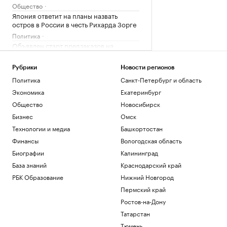
Общество
Япония ответит на планы назвать
остров в России в честь Рихарда Зорге
Политика
Объявлен старт предзаказов на
гибридный кроссовер UMO 8
Авто
Рубрики
Новости регионов
Обладатель Кубка Стэнли на
Политика
Санкт-Петербург и область
велосипеде сбил бегуна
Экономика
Екатеринбург
Спорт
Общество
Новосибирск
Отпуск без «сюрпризов»: пять вещей, о
которых туристы жалеют в аэропорту
Бизнес
Омск
РБК Компании
Технологии и медиа
Башкортостан
Финансы
Вологодская область
Загрузить еще
Биографии
Калининград
База знаний
Краснодарский край
РБК Образование
Нижний Новгород
Пермский край
Ростов-на-Дону
Татарстан
Тюмень