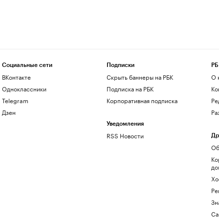
Социальные сети
Подписки
РБ
ВКонтакте
Скрыть баннеры на РБК
О 
Одноклассники
Подписка на РБК
Ко
Telegram
Корпоративная подписка
Ре
Дзен
Ра
Уведомления
RSS Новости
Др
Об
Ко
до
Хо
Ре
Зн
Са