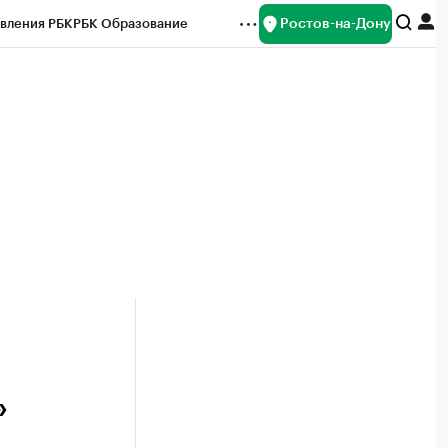
Ростов-на-Дону
вления РБК
РБК Образование
редитные рейтинги
Франшизы
Газета
ок наличной валюты
»