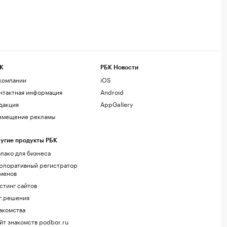
К
РБК Новости
компании
iOS
нтактная информация
Android
дакция
AppGallery
змещение рекламы
угие продукты РБК
лако для бизнеса
рпоративный регистратор
менов
стинг сайтов
г.решения
акомства
йт знакомств podbor.ru