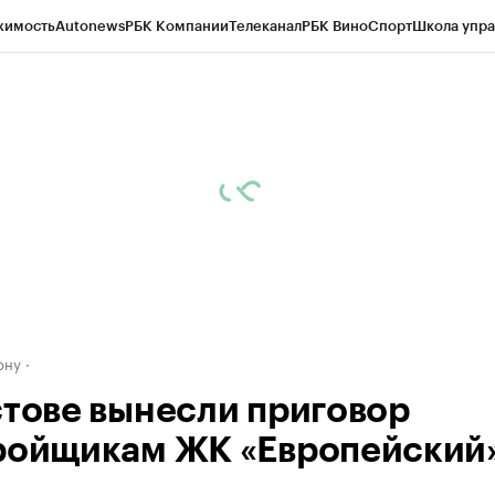
жимость
Autonews
РБК Компании
Телеканал
РБК Вино
Спорт
Школа упра
д
Стиль
Крипто
РБК Бизнес-среда
Дискуссионный клуб
Исследования
К
рагентов
Политика
Экономика
Бизнес
Технологии и медиа
Финансы
Рын
ону
стове вынесли приговор
ройщикам ЖК «Европейский