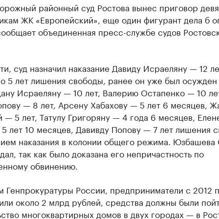
орожный районный суд Ростова вынес приговор девя
икам ЖК «Европейский», еще один фигурант дела б о
сообщает объединенная пресс-службе судов Ростовс
ти, суд назначил наказание Давиду Исраеляну — 12 ле
о 5 лет лишения свободы, ранее он уже был осужден 
дану Исраеляну — 10 лет, Валерию Остапенко — 10 ле
пову — 8 лет, Арсену Хабахову — 5 лет 6 месяцев, Ж
 — 5 лет, Татулу Григоряну — 4 года 6 месяцев, Елен
5 лет 10 месяцев, Давивду Попову — 7 лет лишения 
нием наказания в колонии общего режима. Юзбашева
дал, так как было доказана его непричастность по
енному обвинению.
м Генпрокуратуры России, предприниматели с 2012 п
или около 2 млрд рублей, средства должны были пойт
ство многоквартирных домов в двух городах — в Рос