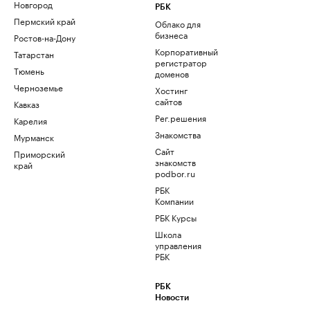
Новгород
РБК
Пермский край
Облако для
бизнеса
Ростов-на-Дону
Корпоративный
Татарстан
регистратор
Тюмень
доменов
Черноземье
Хостинг
сайтов
Кавказ
Рег.решения
Карелия
Знакомства
Мурманск
Сайт
Приморский
знакомств
край
podbor.ru
РБК
Компании
РБК Курсы
Школа
управления
РБК
РБК
Новости