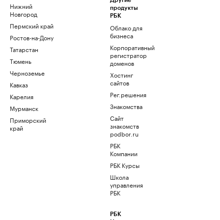
Другие
Нижний
продукты
Новгород
РБК
Пермский край
Облако для
бизнеса
Ростов-на-Дону
Корпоративный
Татарстан
регистратор
Тюмень
доменов
Черноземье
Хостинг
сайтов
Кавказ
Рег.решения
Карелия
Знакомства
Мурманск
Сайт
Приморский
знакомств
край
podbor.ru
РБК
Компании
РБК Курсы
Школа
управления
РБК
РБК