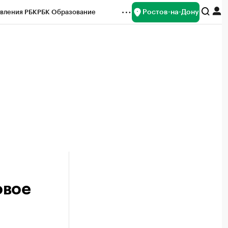
Ростов-на-Дону
вления РБК
РБК Образование
редитные рейтинги
Франшизы
Газета
ок наличной валюты
овое