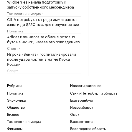
Wildberries начала подготовку к
запуску собственного мессенджера
Технологии и медиа
США потребуют от ряда иммигрантов
залоги до $250 тыс. для получения виз
Политика
Adidas извинился за обилие розовых
бутс на ЧМ-26, назвав это совпадением
Спорт
Игрока «Зенита» госпитализировали
после удара локтем в матче Кубка
России
Спорт
Росстандарт запретил продажу
некоторых грузовиков Dongfeng и
Zoomlion
Рубрики
Новости регионов
Бизнес
Политика
Санкт-Петербург и область
Экономика
Екатеринбург
Загрузить еще
Общество
Новосибирск
Бизнес
Омск
Технологии и медиа
Башкортостан
Финансы
Вологодская область