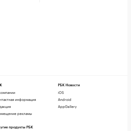
К
РБК Новости
компании
iOS
нтактная информация
Android
дакция
AppGallery
змещение рекламы
угие продукты РБК