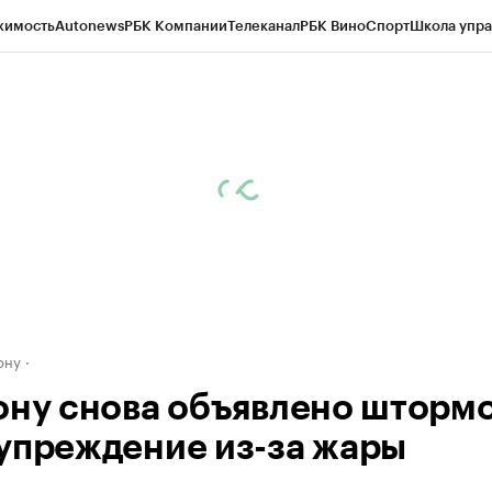
жимость
Autonews
РБК Компании
Телеканал
РБК Вино
Спорт
Школа упра
д
Стиль
Крипто
РБК Бизнес-среда
Дискуссионный клуб
Исследования
К
рагентов
Политика
Экономика
Бизнес
Технологии и медиа
Финансы
Рын
ону
ону снова объявлено шторм
упреждение из-за жары