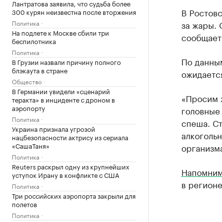
Лантратова заявила, что судьба более
В Ростов
300 курян неизвестна после вторжения
за жары. 
Политика
На подлете к Москве сбили три
сообщает
беспилотника
Политика
По данным
В Грузии назвали причину полного
блэкаута в стране
ожидается
Общество
В Германии увидели «сценарий
«Просим 
теракта» в инциденте с дроном в
аэропорту
головные 
Политика
спеша. Ст
Украина признала угрозой
алкогольн
нацбезопасности актрису из сериала
«СашаТаня»
организма
Политика
Reuters раскрыл одну из крупнейших
Напомни
уступок Ирану в конфликте с США
в регионе
Политика
Три российских аэропорта закрыли для
полетов
Политика