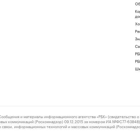
Об
Ко
до
Хо
Ре
Зн
Са
РБ
РБ
Шк
ения и материалы информационного агентства «РБК» (свидетельство о 
овых коммуникаций (Роскомнадзор) 09.12.2015 за номером ИА №ФС77-63848) 
 связи, информационных технологий и массовых коммуникаций (Роскомнадз