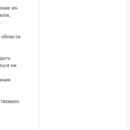
ние из-
июля,
.
 области
деть
ться не
яния
ствовало