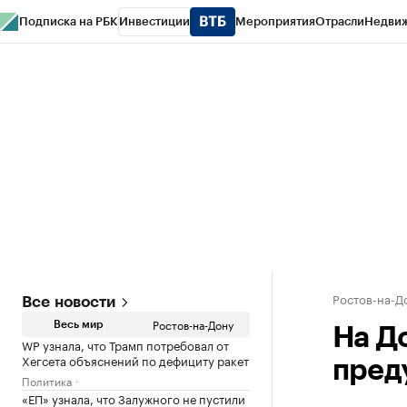
Подписка на РБК
Инвестиции
Мероприятия
Отрасли
Недви
РБК Курсы
РБК Life
Тренды
Визионеры
Национальные проекты
Горо
Спецпроекты СПб
Конференции СПб
Спецпроекты
Проверка конт
Ростов-на-Д
Все новости
Ростов-на-Дону
Весь мир
На Д
WP узнала, что Трамп потребовал от
Хегсета объяснений по дефициту ракет
пред
Политика
«ЕП» узнала, что Залужного не пустили