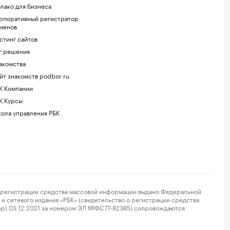
лако для бизнеса
рпоративный регистратор
менов
стинг сайтов
г.решения
акомства
йт знакомств podbor.ru
К Компании
К Курсы
ола управления РБК
регистрации средства массовой информации выдано Федеральной
и сетевого издания «РБК» (свидетельство о регистрации средства
ор) 03.12.2021 за номером ЭЛ №ФС77-82385) сопровождаются