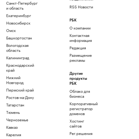
Санкт-Петербург
RSS Новости
и область
Екатеринбург
РБК
Новосибирск
О компании
Омск
Контактная
Башкортостан
информация
Вологодская
Редакция
область
Размещение
Калининград
рекламы
Краснодарский
край
Другие
Нижний
продукты
Новгород
РБК
Пермский край
Облако для
бизнеса
Ростов-на-Дону
Корпоративный
Татарстан
регистратор
Тюмень
доменов
Черноземье
Хостинг
сайтов
Кавказ
Рег.решения
Карелия