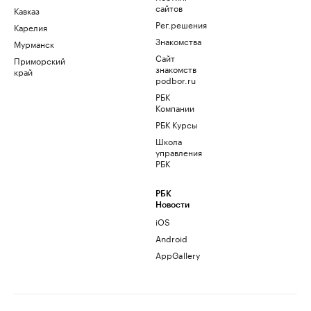
сайтов
Кавказ
Рег.решения
Карелия
Знакомства
Мурманск
Сайт
Приморский
знакомств
край
podbor.ru
РБК
Компании
РБК Курсы
Школа
управления
РБК
РБК
Новости
iOS
Android
AppGallery