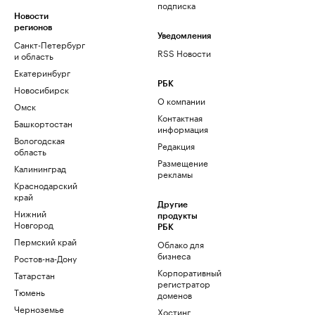
подписка
Новости
регионов
Уведомления
Санкт-Петербург
RSS Новости
и область
Екатеринбург
РБК
Новосибирск
О компании
Омск
Контактная
Башкортостан
информация
Вологодская
Редакция
область
Размещение
Калининград
рекламы
Краснодарский
край
Другие
Нижний
продукты
Новгород
РБК
Пермский край
Облако для
бизнеса
Ростов-на-Дону
Корпоративный
Татарстан
регистратор
Тюмень
доменов
Черноземье
Хостинг