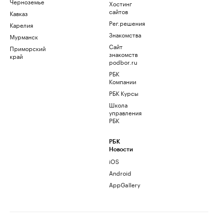
Черноземье
Хостинг
сайтов
Кавказ
Рег.решения
Карелия
Знакомства
Мурманск
Сайт
Приморский
знакомств
край
podbor.ru
РБК
Компании
РБК Курсы
Школа
управления
РБК
РБК
Новости
iOS
Android
AppGallery