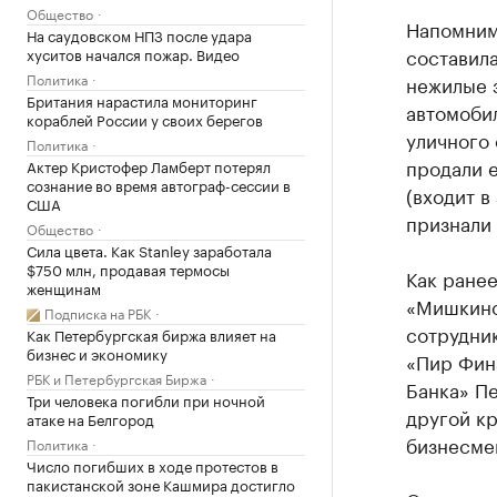
Общество
Напомним,
На саудовском НПЗ после удара
составила
хуситов начался пожар. Видео
Политика
нежилые з
Британия нарастила мониторинг
автомоби
кораблей России у своих берегов
уличного 
Политика
продали 
Актер Кристофер Ламберт потерял
сознание во время автограф-сессии в
(входит в
США
признали
Общество
Сила цвета. Как Stanley заработала
$750 млн, продавая термосы
Как ранее
женщинам
«Мишкин
Подписка на РБК
сотрудни
Как Петербургская биржа влияет на
бизнес и экономику
«Пир Фин
РБК и Петербургская Биржа
Банка» П
Три человека погибли при ночной
другой к
атаке на Белгород
бизнесмен
Политика
Число погибших в ходе протестов в
пакистанской зоне Кашмира достигло