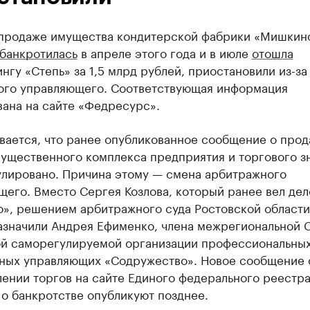
 продаже имущества кондитерской фабрики «Мишкин
банкротилась
в апреле этого года и в июле
отошла
нгу «Степь» за 1,5 млрд рублей, приостановили из-з
ого управляющего. Соответствующая информация
вана на сайте «Федресурс».
вается, что ранее опубликованное сообщение о прод
мущественного комплекса предприятия и торгового з
улировано. Причина этому — смена арбитражного
его. Вместо Сергея Козлова, который ранее вел дел
», решением арбитражного суда Ростовской области
назначили Андрея Ефименко, члена межрегиональной 
ой саморегулируемой организации профессиональны
ных управляющих «Содружество». Новое сообщение 
ении торгов на сайте Единого федерального реестр
о банкротстве опубликуют позднее.