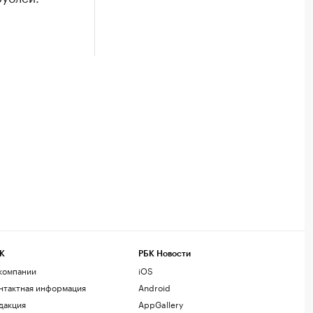
К
РБК Новости
компании
iOS
нтактная информация
Android
дакция
AppGallery