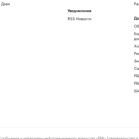
Дзен
Ра
Уведомления
RSS Новости
Др
Об
Ко
до
Хо
Ре
Зн
Са
РБ
РБ
Шк
ения и материалы информационного агентства «РБК» (свидетельство о 