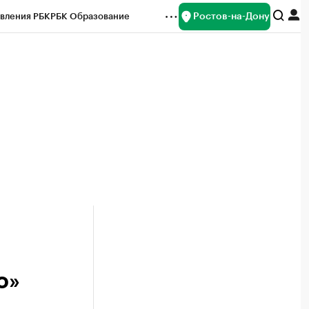
Ростов-на-Дону
вления РБК
РБК Образование
редитные рейтинги
Франшизы
Газета
ок наличной валюты
о»