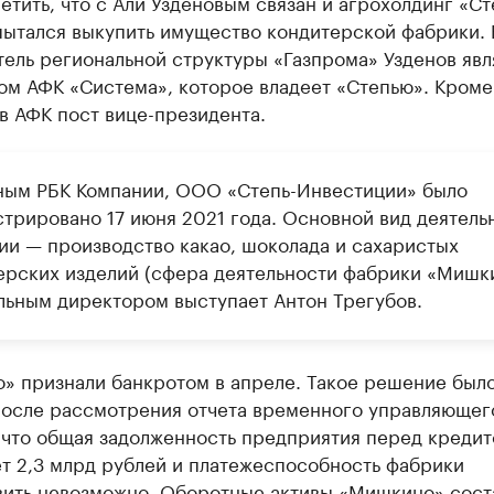
етить, что с Али Узденовым связан и агрохолдинг «Ст
пытался выкупить имущество кондитерской фабрики.
ель региональной структуры «Газпрома» Узденов явл
м АФК «Система», которое владеет «Степью». Кроме 
в АФК пост вице-президента.
ным РБК Компании, ООО «Степь-Инвестиции» было
стрировано 17 июня 2021 года. Основной вид деятель
ии — производство какао, шоколада и сахаристых
ерских изделий (сфера деятельности фабрики «Мишки
льным директором выступает Антон Трегубов.
» признали банкротом в апреле. Такое решение был
после рассмотрения отчета временного управляющег
 что общая задолженность предприятия перед креди
т 2,3 млрд рублей и платежеспособность фабрики
вить невозможно. Оборотные активы «Мишкино» сост