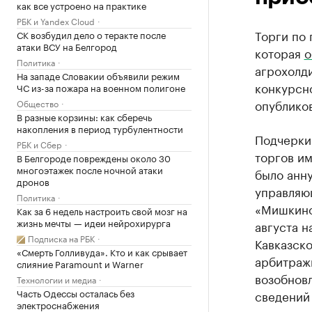
как все устроено на практике
РБК и Yandex Cloud
Торги по
СК возбудил дело о теракте после
атаки ВСУ на Белгород
которая
о
Политика
агрохолди
На западе Словакии объявили режим
конкурсн
ЧС из-за пожара на военном полигоне
опублико
Общество
В разные корзины: как сберечь
накопления в период турбулентности
Подчерки
РБК и Сбер
торгов и
В Белгороде повреждены около 30
многоэтажек после ночной атаки
было анн
дронов
управляющ
Политика
«Мишкино
Как за 6 недель настроить свой мозг на
жизнь мечты — идеи нейрохирурга
августа 
Подписка на РБК
Кавказск
«Смерть Голливуда». Кто и как срывает
арбитраж
слияние Paramount и Warner
возобновл
Технологии и медиа
Часть Одессы осталась без
сведений 
электроснабжения