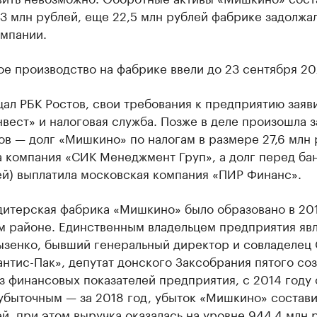
3 млн рублей, еще 22,5 млн рублей фабрике задолжа
омпании.
е производство на фабрике ввели до 23 сентября 202
ал РБК Ростов, свои требования к предприятию заяв
вест» и налоговая служба. Позже в деле произошла 
в — долг «Мишкино» по налогам в размере 27,6 млн 
 компания «СИК Менеджмент Груп», а долг перед бан
ей) выплатила московская компания «ПИР Финанс».
итерская фабрика «Мишкино» было образовано в 201
м районе. Единственным владельцем предприятия яв
ызенко, бывший генеральный директор и совладеле
нтис-Пак», депутат донского Заксобрания пятого соз
з финансовых показателей предприятия, с 2014 году 
убыточным — за 2018 год, убыток «Мишкино» состави
й, при этом выручка оказалась на уровне 944,4 млн 