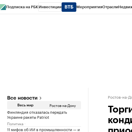
Подписка на РБК
Инвестиции
Мероприятия
Отрасли
Недви
РБК Курсы
РБК Life
Тренды
Визионеры
Национальные проекты
Горо
Спецпроекты СПб
Конференции СПб
Спецпроекты
Проверка конт
Ростов-на-Д
Все новости
Ростов-на-Дону
Весь мир
Торг
Финляндия отказалась передать
Украине ракеты Patriot
конд
Политика
11 мифов об ИИ в промышленности — и
прио