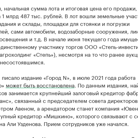
 начальная сумма лота и итоговая цена его продажи,
 1 млрд 487 тыс. рублей. В лот вошли земельные учас
дания и склады, площадки для стоянки и погрузки
лей, сами автомобили, водозаборные сооружения, ли
освещения и т.д. В начале июня текущего года имуще
единственному участнику торгов ООО «Степь-инвест
 агрохолдинг «Степь»), несмотря на то что ранее аук
 несостоявшимся.
 писало издание «Город N», в июле 2021 года работа
о»
может быть восстановлена
. По данным издания, н
ков занимается крупнейший залоговый кредитор фаб
анс», связанный с председателем совета директоров
етром Авеном, а арендатором станет компания «Ювен
рупный кредитор «Мишкино», которого связывают с с
а Али Узденова. Прием сотрудников уже начался.