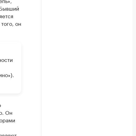
епь»,
 Бывший
яется
того, он
ности
но»).
о
о. Он
торами
авляют