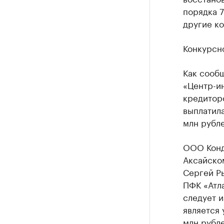
порядка 7
другие к
Конкурсно
Как сообщ
«Центр-ин
кредиторо
выплатила
млн рубл
ООО Конд
Аксайско
Сергей Р
ПФК «Атла
следует и
является 
млн рубле