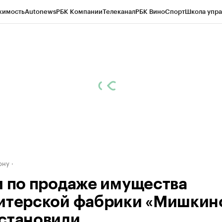
жимость
Autonews
РБК Компании
Телеканал
РБК Вино
Спорт
Школа упра
д
Стиль
Крипто
РБК Бизнес-среда
Дискуссионный клуб
Исследования
К
рагентов
Политика
Экономика
Бизнес
Технологии и медиа
Финансы
Рын
ону
и по продаже имущества
итерской фабрики «Мишкин
становили