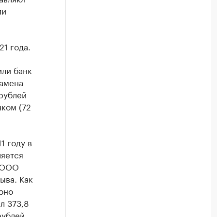
ли
1 года.
или банк
замена
рублей
ком (72
1 году в
ляется
ц ООО
ыва. Как
оно
л 373,8
рублей.