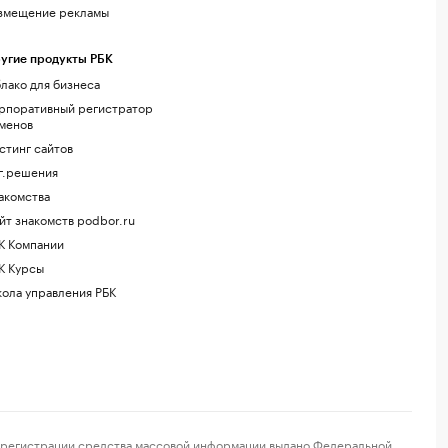
змещение рекламы
угие продукты РБК
лако для бизнеса
рпоративный регистратор
менов
стинг сайтов
г.решения
акомства
йт знакомств podbor.ru
К Компании
К Курсы
ола управления РБК
регистрации средства массовой информации выдано Федеральной