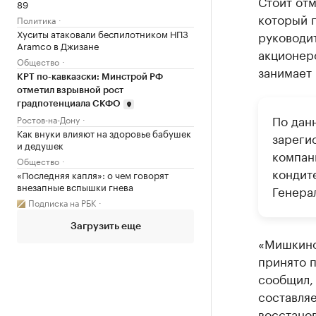
Стоит отм
89
который 
Политика
Хуситы атаковали беспилотником НПЗ
руководит
Aramco в Джизане
акционеро
Общество
занимает 
КРТ по-кавказски: Минстрой РФ
отметил взрывной рост
градпотенциала СКФО
По дан
Ростов-на-Дону
Как внуки влияют на здоровье бабушек
зареги
и дедушек
компан
Общество
кондит
«Последняя капля»: о чем говорят
внезапные вспышки гнева
Генера
Подписка на РБК
Загрузить еще
«Мишкино
принято 
сообщил,
составляе
восстано