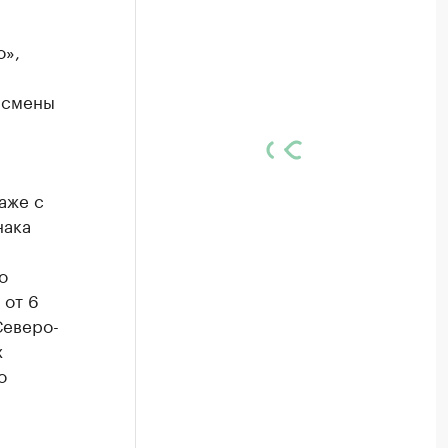
о»,
а смены
аже с
нака
о
 от 6
Северо-
х
о
а