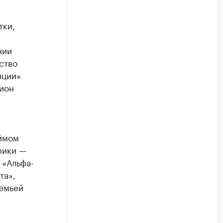
тки,
нии
ство
иции»
цион
аймом
рики —
 «Альфа-
та»,
емьей