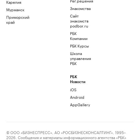
Рег.решения
Карелия
Знакомства
Мурманск
Сайт
Приморский
знакомств
край
podbor.ru
РБК
Компании
РБК Курсы
Школа
управления
РБК
РБК
Новости
iOS
Android
AppGallery
© ООО «БИЗНЕСПРЕСС», АО «РОСБИЗНЕСКОНСАЛТИНГ», 1995–
2026. Сообщения и материалы информационного агентства «РБК»