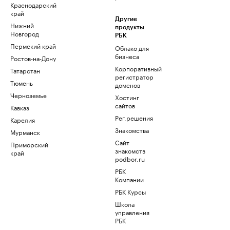
Краснодарский
край
Другие
Нижний
продукты
Новгород
РБК
Пермский край
Облако для
бизнеса
Ростов-на-Дону
Корпоративный
Татарстан
регистратор
Тюмень
доменов
Черноземье
Хостинг
сайтов
Кавказ
Рег.решения
Карелия
Знакомства
Мурманск
Сайт
Приморский
знакомств
край
podbor.ru
РБК
Компании
РБК Курсы
Школа
управления
РБК