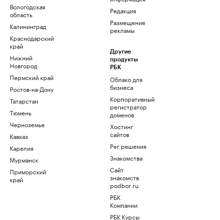
Вологодская
Редакция
область
Размещение
Калининград
рекламы
Краснодарский
край
Другие
Нижний
продукты
Новгород
РБК
Пермский край
Облако для
бизнеса
Ростов-на-Дону
Корпоративный
Татарстан
регистратор
Тюмень
доменов
Черноземье
Хостинг
сайтов
Кавказ
Рег.решения
Карелия
Знакомства
Мурманск
Сайт
Приморский
знакомств
край
podbor.ru
РБК
Компании
РБК Курсы