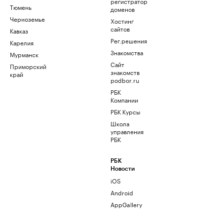
регистратор
Тюмень
доменов
Черноземье
Хостинг
сайтов
Кавказ
Рег.решения
Карелия
Знакомства
Мурманск
Сайт
Приморский
знакомств
край
podbor.ru
РБК
Компании
РБК Курсы
Школа
управления
РБК
РБК
Новости
iOS
Android
AppGallery