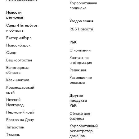
Корпоративная
подписка
Новости
регионов
Уведомления
Санкт-Петербург
RSS Новости
и область
Екатеринбург
РБК
Новосибирск
О компании
Омск
Контактная
Башкортостан
информация
Вологодская
Редакция
область
Размещение
Калининград
рекламы
Краснодарский
край
Другие
Нижний
продукты
Новгород
РБК
Пермский край
Облако для
бизнеса
Ростов-на-Дону
Корпоративный
Татарстан
регистратор
Тюмень
доменов