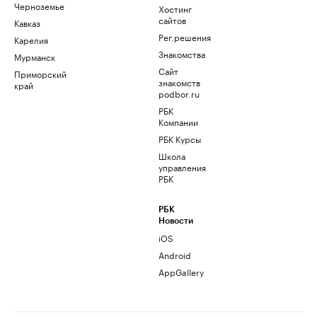
Черноземье
Хостинг
сайтов
Кавказ
Рег.решения
Карелия
Знакомства
Мурманск
Сайт
Приморский
знакомств
край
podbor.ru
РБК
Компании
РБК Курсы
Школа
управления
РБК
РБК
Новости
iOS
Android
AppGallery