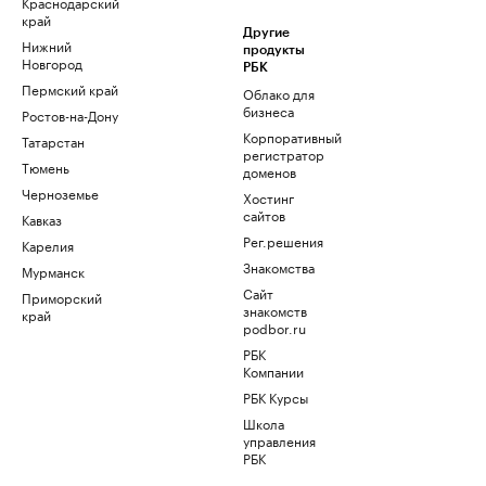
Краснодарский
край
Другие
Нижний
продукты
Новгород
РБК
Пермский край
Облако для
бизнеса
Ростов-на-Дону
Корпоративный
Татарстан
регистратор
Тюмень
доменов
Черноземье
Хостинг
сайтов
Кавказ
Рег.решения
Карелия
Знакомства
Мурманск
Сайт
Приморский
знакомств
край
podbor.ru
РБК
Компании
РБК Курсы
Школа
управления
РБК