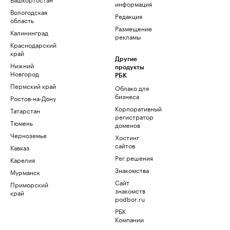
информация
Вологодская
Редакция
область
Размещение
Калининград
рекламы
Краснодарский
край
Другие
Нижний
продукты
Новгород
РБК
Пермский край
Облако для
бизнеса
Ростов-на-Дону
Корпоративный
Татарстан
регистратор
Тюмень
доменов
Черноземье
Хостинг
сайтов
Кавказ
Рег.решения
Карелия
Знакомства
Мурманск
Сайт
Приморский
знакомств
край
podbor.ru
РБК
Компании