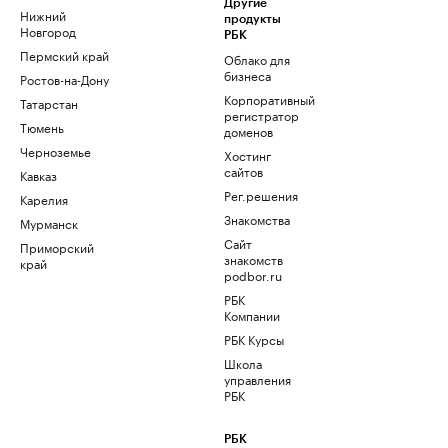
Другие
Нижний
продукты
Новгород
РБК
Пермский край
Облако для
бизнеса
Ростов-на-Дону
Корпоративный
Татарстан
регистратор
Тюмень
доменов
Черноземье
Хостинг
сайтов
Кавказ
Рег.решения
Карелия
Знакомства
Мурманск
Сайт
Приморский
знакомств
край
podbor.ru
РБК
Компании
РБК Курсы
Школа
управления
РБК
РБК