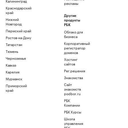
Калининград
рекламы
Краснодарский
край
Другие
Нижний
продукты
Новгород
РБК
Пермский край
Облако для
бизнеса
Ростов-на-Дону
Корпоративный
Татарстан
регистратор
Тюмень
доменов
Черноземье
Хостинг
сайтов
Кавказ
Рег.решения
Карелия
Знакомства
Мурманск
Сайт
Приморский
знакомств
край
podbor.ru
РБК
Компании
РБК Курсы
Школа
управления
РБК