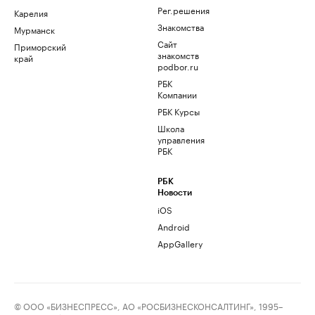
Рег.решения
Карелия
Знакомства
Мурманск
Сайт
Приморский
знакомств
край
podbor.ru
РБК
Компании
РБК Курсы
Школа
управления
РБК
РБК
Новости
iOS
Android
AppGallery
© ООО «БИЗНЕСПРЕСС», АО «РОСБИЗНЕСКОНСАЛТИНГ», 1995–