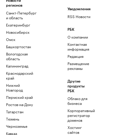
Новости
регионов
Уведомления
Санкт-Петербург
RSS Новости
и область
Екатеринбург
РБК
Новосибирск
О компании
Омск
Контактная
Башкортостан
информация
Вологодская
Редакция
область
Размещение
Калининград
рекламы
Краснодарский
край
Другие
Нижний
продукты
Новгород
РБК
Пермский край
Облако для
бизнеса
Ростов-на-Дону
Корпоративный
Татарстан
регистратор
Тюмень
доменов
Черноземье
Хостинг
сайтов
Кавказ