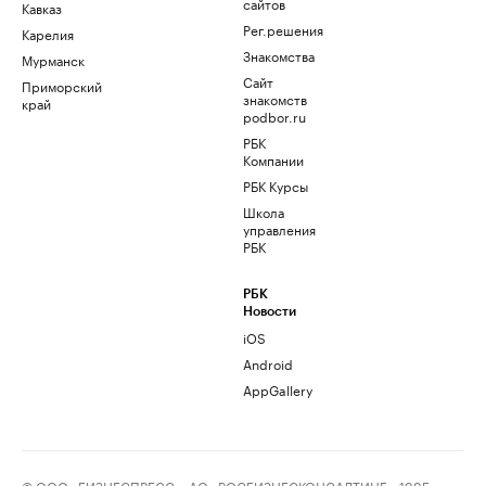
сайтов
Кавказ
Рег.решения
Карелия
Знакомства
Мурманск
Сайт
Приморский
знакомств
край
podbor.ru
РБК
Компании
РБК Курсы
Школа
управления
РБК
РБК
Новости
iOS
Android
AppGallery
© ООО «БИЗНЕСПРЕСС», АО «РОСБИЗНЕСКОНСАЛТИНГ», 1995–