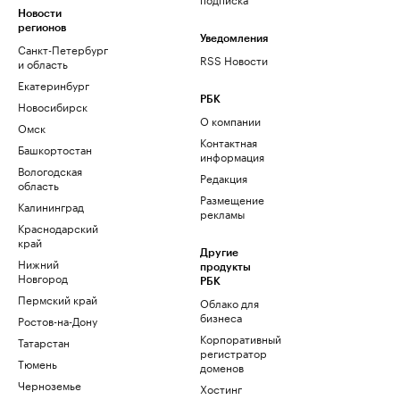
Новости
регионов
Уведомления
Санкт-Петербург
RSS Новости
и область
Екатеринбург
РБК
Новосибирск
О компании
Омск
Контактная
Башкортостан
информация
Вологодская
Редакция
область
Размещение
Калининград
рекламы
Краснодарский
край
Другие
Нижний
продукты
Новгород
РБК
Пермский край
Облако для
бизнеса
Ростов-на-Дону
Корпоративный
Татарстан
регистратор
Тюмень
доменов
Черноземье
Хостинг