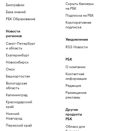
Скрыть баннеры
Биографии
на РБК
База знаний
Подписка на РБК
РБК Образование
Корпоративная
подписка
Новости
регионов
Уведомления
Санкт-Петербург
RSS Новости
и область
Екатеринбург
РБК
Новосибирск
О компании
Омск
Контактная
Башкортостан
информация
Вологодская
Редакция
область
Размещение
Калининград
рекламы
Краснодарский
край
Другие
Нижний
продукты
Новгород
РБК
Пермский край
Облако для
бизнеса