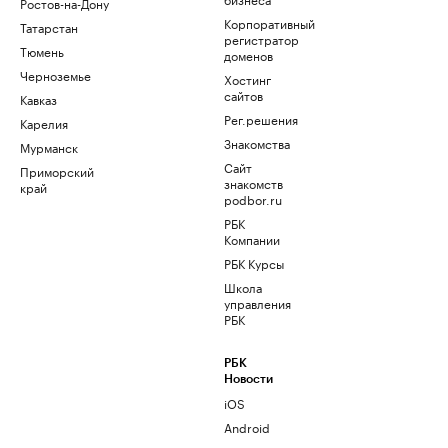
Ростов-на-Дону
Корпоративный
Татарстан
регистратор
Тюмень
доменов
Черноземье
Хостинг
сайтов
Кавказ
Рег.решения
Карелия
Знакомства
Мурманск
Сайт
Приморский
знакомств
край
podbor.ru
РБК
Компании
РБК Курсы
Школа
управления
РБК
РБК
Новости
iOS
Android