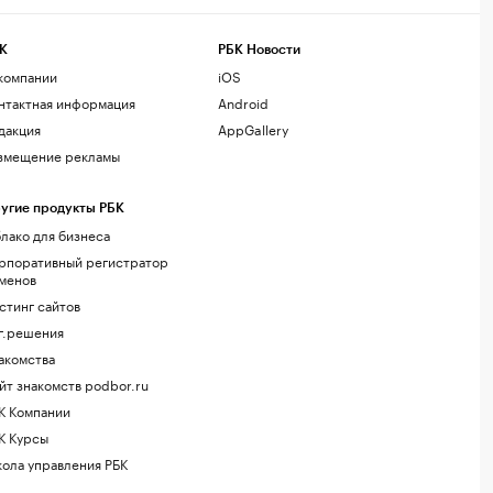
К
РБК Новости
компании
iOS
нтактная информация
Android
дакция
AppGallery
змещение рекламы
угие продукты РБК
лако для бизнеса
рпоративный регистратор
менов
стинг сайтов
г.решения
акомства
йт знакомств podbor.ru
К Компании
К Курсы
ола управления РБК