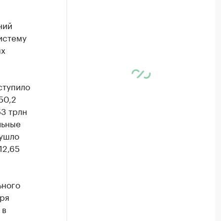
ний
истему
ых
ступило
50,2
53 трлн
льные
 ушло
12,65
ьного
ря
 в