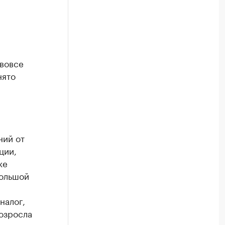
 вовсе
нято
ний от
ции,
же
большой
налог,
возросла