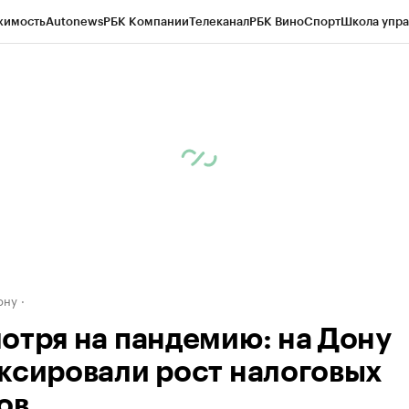
жимость
Autonews
РБК Компании
Телеканал
РБК Вино
Спорт
Школа упра
д
Стиль
Крипто
РБК Бизнес-среда
Дискуссионный клуб
Исследования
К
рагентов
Политика
Экономика
Бизнес
Технологии и медиа
Финансы
Рын
ону
отря на пандемию: на Дону
ксировали рост налоговых
ов