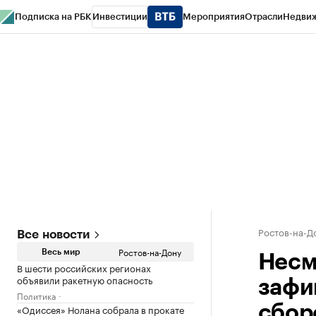
Подписка на РБК
Инвестиции
Мероприятия
Отрасли
Недви
РБК Курсы
РБК Life
Тренды
Визионеры
Национальные проекты
Горо
Спецпроекты СПб
Конференции СПб
Спецпроекты
Проверка конт
Ростов-на-Д
Все новости
Ростов-на-Дону
Весь мир
Несм
В шести российских регионах
объявили ракетную опасность
зафи
Политика
«Одиссея» Нолана собрала в прокате
сбор