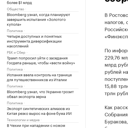
более $1 млрд
Общество
В Ростовс
Bloomberg узнал, когда планируют
завершить испытания «Золотого
налогов, 
купола»
Российск
Политика
«Финэксп
Четыре доступных и понятных
инструмента диверсификации
накоплений
По информ
РБК и Сбер
229,76 мл
Трамп попросил уйти с заседания
Госдепа раньше, чтобы «вести войну»
млрд рубл
Политика
рублей н
Испания ввела контроль на границе
поступле
для путешественников из Италии
15,88 трл
Политика
Bloomberg узнал, что Украине грозит
трлн рубл
обвал экспорта зерна
Политика
Как расск
Экспорт синтетических алмазов из
Китая резко вырос на фоне бума ИИ
Собрания
Технологии и медиа
Буракова,
В Чехии при нападении с ножом