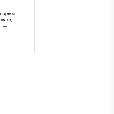
 первое
ласти,
, —