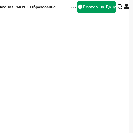
Ростов-на-Дону
вления РБК
РБК Образование
редитные рейтинги
Франшизы
Газета
ок наличной валюты