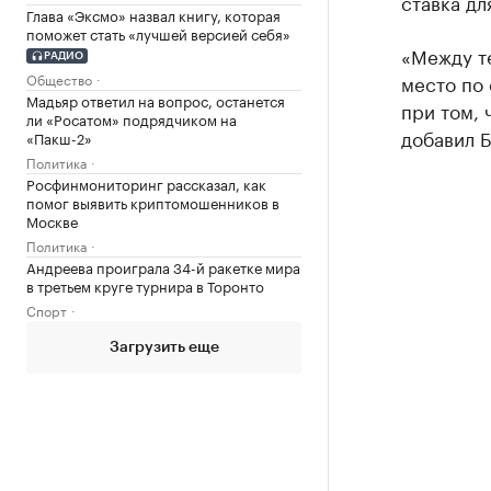
ставка дл
Глава «Эксмо» назвал книгу, которая
поможет стать «лучшей версией себя»
«Между те
РАДИО
Общество
место по
Мадьяр ответил на вопрос, останется
при том, 
ли «Росатом» подрядчиком на
добавил Б
«Пакш-2»
Политика
Росфинмониторинг рассказал, как
помог выявить криптомошенников в
Москве
Политика
Андреева проиграла 34-й ракетке мира
в третьем круге турнира в Торонто
Спорт
Загрузить еще