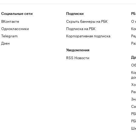
Социальные сети
Подписки
РБ
ВКонтакте
Скрыть баннеры на РБК
О 
Одноклассники
Подписка на РБК
Ко
Telegram
Корпоративная подписка
Ре
Дзен
Ра
Уведомления
RSS Новости
Др
Об
Ко
до
Хо
Ре
Зн
Са
РБ
РБ
Шк