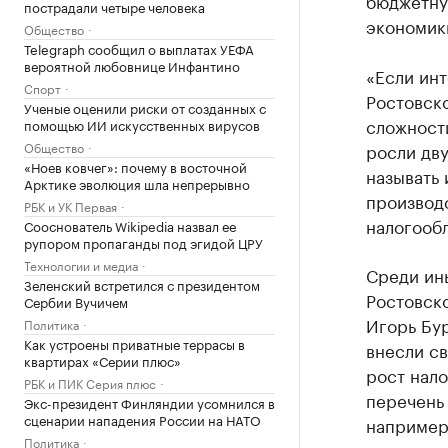
бюджетную
пострадали четыре человека
экономик
Общество
Telegraph сообщил о выплатах УЕФА
вероятной любовнице Инфантино
«Если инт
Спорт
Ростовско
Ученые оценили риски от созданных с
сложности
помощью ИИ искусственных вирусов
Общество
росли дв
«Ноев ковчег»: почему в восточной
называть
Арктике эволюция шла непрерывно
производс
РБК и УК Первая
налогообл
Сооснователь Wikipedia назвал ее
рупором пропаганды под эгидой ЦРУ
Технологии и медиа
Среди ин
Зеленский встретился с президентом
Ростовск
Сербии Вучичем
Игорь Бу
Политика
Как устроены приватные террасы в
внесли св
квартирах «Серии плюс»
рост нало
РБК и ПИК Серия плюс
перечень 
Экс-президент Финляндии усомнился в
сценарии нападения России на НАТО
например,
Политика