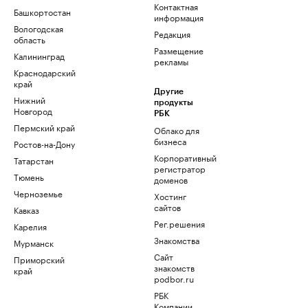
Контактная
Башкортостан
информация
Вологодская
Редакция
область
Размещение
Калининград
рекламы
Краснодарский
край
Другие
Нижний
продукты
Новгород
РБК
Пермский край
Облако для
бизнеса
Ростов-на-Дону
Корпоративный
Татарстан
регистратор
Тюмень
доменов
Черноземье
Хостинг
сайтов
Кавказ
Рег.решения
Карелия
Знакомства
Мурманск
Сайт
Приморский
знакомств
край
podbor.ru
РБК
Компании